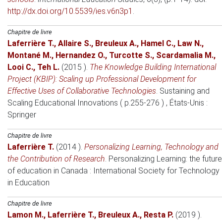
http://dx.doi.org/10.5539/ies.v6n3p1
.
Chapitre de livre
Laferrière T.
,
Allaire S.
,
Breuleux A.
,
Hamel C.
,
Law N.
,
Montané M.
,
Hernandez O.
,
Turcotte S.
,
Scardamalia M.
,
Looi C.
,
Teh L.
(2015 )
.
The Knowledge Building International
Project (KBIP): Scaling up Professional Development for
Effective Uses of Collaborative Technologies
.
Sustaining and
Scaling Educational Innovations ( p.255-276 )
, États-Unis
:
Springer
Chapitre de livre
Laferrière T.
(2014 )
.
Personalizing Learning, Technology and
the Contribution of Research
.
Personalizing Learning: the future
of education in Canada
: International Society for Technology
in Education
Chapitre de livre
Lamon M.
,
Laferrière T.
,
Breuleux A.
,
Resta P.
(2019 )
.