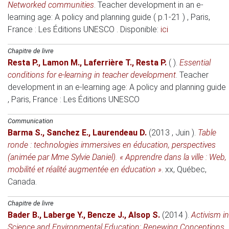
Networked communities
.
Teacher development in an e-
learning age: A policy and planning guide ( p.1-21 )
, Paris,
France
: Les Éditions UNESCO . Disponible:
ici
Chapitre de livre
Resta P.
,
Lamon M.
,
Laferrière T.
,
Resta P.
( )
.
Essential
conditions for e-learning in teacher development
.
Teacher
development in an e-learning age: A policy and planning guide
, Paris, France
: Les Éditions UNESCO
Communication
Barma S.
,
Sanchez E.
,
Laurendeau D.
(2013 , Juin )
.
Table
ronde : technologies immersives en éducation, perspectives
(animée par Mme Sylvie Daniel). « Apprendre dans la ville : Web,
mobilité et réalité augmentée en éducation »
.
xx
, Québec,
Canada.
Chapitre de livre
Bader B.
,
Laberge Y.
,
Bencze J.
,
Alsop S.
(2014 )
.
Activism in
Science and Environmental Education: Renewing Conceptions