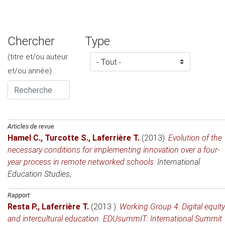
Chercher
Type
(titre et/ou auteur
et/ou année)
Articles de revue
Hamel C.
,
Turcotte S.
,
Laferrière T.
(2013)
.
Evolution of the
necessary conditions for implementing innovation over a four-
year process in remote networked schools
.
International
Education Studies
,
Rapport
Resta P.
,
Laferrière T.
(2013 )
.
Working Group 4: Digital equity
and intercultural education. EDUsummIT: International Summit