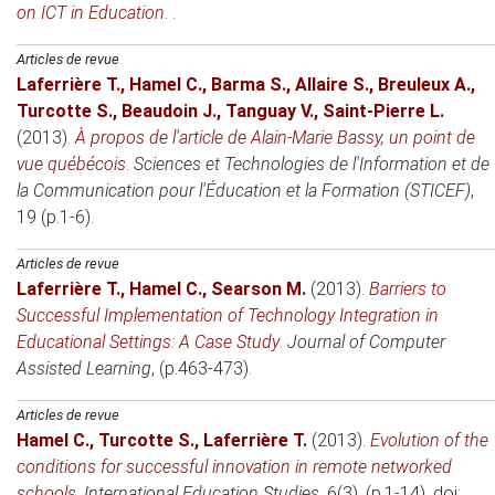
on ICT in Education
. .
Articles de revue
Laferrière T.
,
Hamel C.
,
Barma S.
,
Allaire S.
,
Breuleux A.
,
Turcotte S.
,
Beaudoin J.
,
Tanguay V.
,
Saint-Pierre L.
(2013)
.
À propos de l'article de Alain-Marie Bassy, un point de
vue québécois
.
Sciences et Technologies de l'Information et de
la Communication pour l'Éducation et la Formation (STICEF)
,
19 (p.1-6).
Articles de revue
Laferrière T.
,
Hamel C.
,
Searson M.
(2013)
.
Barriers to
Successful Implementation of Technology Integration in
Educational Settings: A Case Study
.
Journal of Computer
Assisted Learning
, (p.463-473).
Articles de revue
Hamel C.
,
Turcotte S.
,
Laferrière T.
(2013)
.
Evolution of the
conditions for successful innovation in remote networked
schools
.
International Education Studies
, 6(3), (p.1-14). doi: