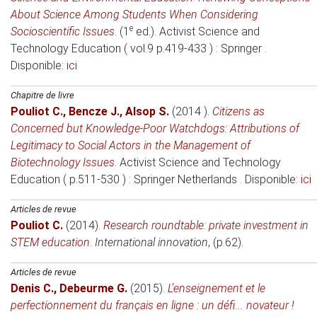
About Science Among Students When Considering
e
Socioscientific Issues
. (1
ed.).
Activist Science and
Technology Education ( vol.9 p.419-433 )
: Springer .
Disponible:
ici
Chapitre de livre
Pouliot C.
,
Bencze J.
,
Alsop S.
(2014 )
.
Citizens as
Concerned but Knowledge-Poor Watchdogs: Attributions of
Legitimacy to Social Actors in the Management of
Biotechnology Issues
.
Activist Science and Technology
Education ( p.511-530 )
: Springer Netherlands . Disponible:
ici
Articles de revue
Pouliot C.
(2014)
.
Research roundtable: private investment in
STEM education
.
International innovation
, (p.62).
Articles de revue
Denis C.
,
Debeurme G.
(2015)
.
L’enseignement et le
perfectionnement du français en ligne : un défi... novateur !