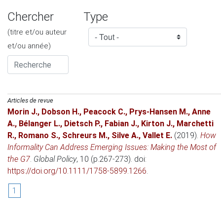
Chercher
Type
(titre et/ou auteur
et/ou année)
Articles de revue
Morin J.
,
Dobson H.
,
Peacock C.
,
Prys‐Hansen M.
,
Anne
A.
,
Bélanger L.
,
Dietsch P.
,
Fabian J.
,
Kirton J.
,
Marchetti
R.
,
Romano S.
,
Schreurs M.
,
Silve A.
,
Vallet E.
(2019)
.
How
Informality Can Address Emerging Issues: Making the Most of
the G7
.
Global Policy
, 10 (p.267-273). doi:
https://doi.org/10.1111/1758-5899.1266
.
1