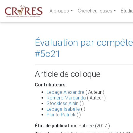
À propos
Chercheur·euses
Étudi
Évaluation par compéten
#5c21
Article de colloque
Contributeurs:
Lepage Alexandre
( Auteur )
Romero Margarida
( Auteur )
Stockless Alain
( )
Lepage Isabelle
( )
Plante Patrick
( )
État de publication:
Publiée (2017 )