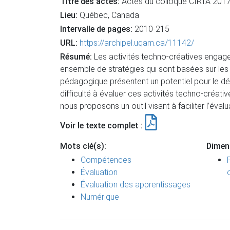
Titre des actes:
Actes du colloque CIRTA 2017 
Lieu:
Québec, Canada
Intervalle de pages:
2010-215
URL:
https://archipel.uqam.ca/11142/
Résumé:
Les activités techno-créatives engage
ensemble de stratégies qui sont basées sur les
pédagogique présentent un potentiel pour le 
difficulté à évaluer ces activités techno-créat
nous proposons un outil visant à faciliter l’éval
Voir le texte complet :
Mots clé(s):
Dimen
Compétences
Évaluation
Évaluation des apprentissages
Numérique