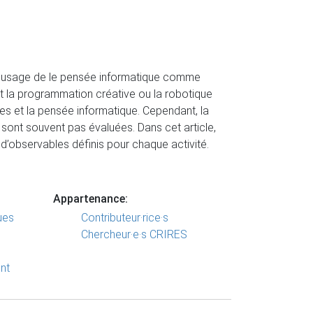
ait usage de le pensée informatique comme
t la programmation créative ou la robotique
 et la pensée informatique. Cependant, la
 sont souvent pas évaluées. Dans cet article,
r d’observables définis pour chaque activité.
Appartenance:
ues
Contributeur·rice·s
Chercheur·e·s CRIRES
nt