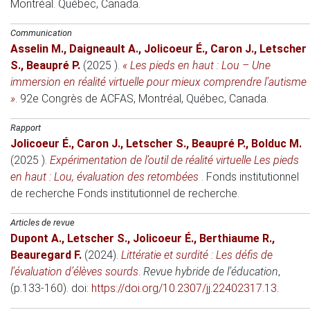
Montréal. Québec, Canada.
Communication
Asselin M.
,
Daigneault A.
,
Jolicoeur É.
,
Caron J.
,
Letscher
S.
,
Beaupré P.
(2025 )
.
« Les pieds en haut : Lou – Une
immersion en réalité virtuelle pour mieux comprendre l’autisme
»
.
92e Congrès de ACFAS, Montréal
, Québec, Canada.
Rapport
Jolicoeur É.
,
Caron J.
,
Letscher S.
,
Beaupré P.
,
Bolduc M.
(2025 )
.
Expérimentation de l’outil de réalité virtuelle Les pieds
en haut : Lou, évaluation des retombées
.
Fonds institutionnel
de recherche
Fonds institutionnel de recherche.
Articles de revue
Dupont A.
,
Letscher S.
,
Jolicoeur É.
,
Berthiaume R.
,
Beauregard F.
(2024)
.
Littératie et surdité : Les défis de
l’évaluation d’élèves sourds
.
Revue hybride de l’éducation
,
(p.133-160). doi:
https://doi.org/10.2307/jj.22402317.13
.