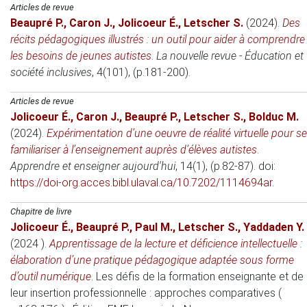
Articles de revue
Beaupré P.
,
Caron J.
,
Jolicoeur É.
,
Letscher S.
(2024)
.
Des
récits pédagogiques illustrés : un outil pour aider à comprendre
les besoins de jeunes autistes
.
La nouvelle revue - Éducation et
société inclusives
, 4(101), (p.181-200).
Articles de revue
Jolicoeur É.
,
Caron J.
,
Beaupré P.
,
Letscher S.
,
Bolduc M.
(2024)
.
Expérimentation d’une oeuvre de réalité virtuelle pour se
familiariser à l’enseignement auprès d’élèves autistes
.
Apprendre et enseigner aujourd'hui
, 14(1), (p.82-87). doi:
https://doi-org.acces.bibl.ulaval.ca/10.7202/1114694ar
.
Chapitre de livre
Jolicoeur É.
,
Beaupré P.
,
Paul M.
,
Letscher S.
,
Yaddaden Y.
(2024 )
.
Apprentissage de la lecture et déficience intellectuelle :
élaboration d’une pratique pédagogique adaptée sous forme
d’outil numérique
.
Les défis de la formation enseignante et de
leur insertion professionnelle : approches comparatives (