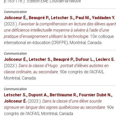
p.163-176 )
: Édition EME Louvain-la-Neuve
Communication
Jolicoeur É.
,
Beaupré P.
,
Letscher S.
,
Paul M.
,
Yaddaden Y.
(2023 )
.
Favoriser la compréhension en lecture des élèves ayant
une déficience intellectuelle moyenne à sévère à l’aide d’une
pratique d’enseignement utilisant la technologie
.
10e colloque
international en éducation (CRIFPE)
, Montréal, Canada.
Communication
Jolicoeur É.
,
Letscher S.
,
Beaupré P.
,
Dufour L.
,
Leclerc E.
(2023 )
.
Dans la classe d’Hugo : portrait d'élèves autistes en
classe ordinaire, au secondaire
.
90e congrès de l'ACFAS
,
Montréal, Canada.
Communication
Letscher S.
,
Dupont A.
,
Berthiaume R.
,
Fournier Dubé N.
,
Jolicoeur É.
(2023 )
.
Dans la classe d’une élève sourde
signeure en langue des signes québécoise au secondaire
.
90e
congrès de l'ACFAS
, Montréal, Canada.