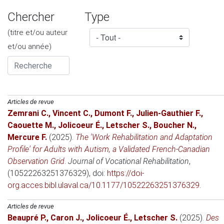
Chercher
Type
(titre et/ou auteur
et/ou année)
Articles de revue
Zemrani C.
,
Vincent C.
,
Dumont F.
,
Julien-Gauthier F.
,
Caouette M.
,
Jolicoeur É.
,
Letscher S.
,
Boucher N.
,
Mercure F.
(2025)
.
The 'Work Rehabilitation and Adaptation
Profile' for Adults with Autism, a Validated French-Canadian
Observation Grid
.
Journal of Vocational Rehabilitation
,
(10522263251376329), doi:
https://doi-
org.acces.bibl.ulaval.ca/10.1177/10522263251376329
.
Articles de revue
Beaupré P.
,
Caron J.
,
Jolicoeur É.
,
Letscher S.
(2025)
.
Des