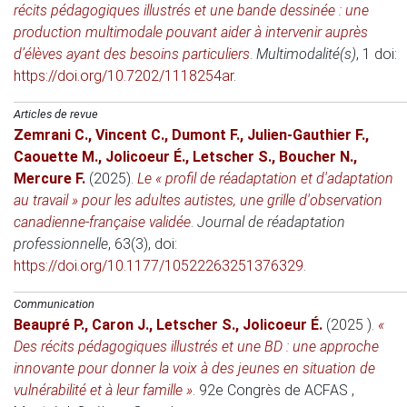
récits pédagogiques illustrés et une bande dessinée : une
production multimodale pouvant aider à intervenir auprès
d’élèves ayant des besoins particuliers
.
Multimodalité(s)
, 1 doi:
https://doi.org/10.7202/1118254ar
.
Articles de revue
Zemrani C.
,
Vincent C.
,
Dumont F.
,
Julien-Gauthier F.
,
Caouette M.
,
Jolicoeur É.
,
Letscher S.
,
Boucher N.
,
Mercure F.
(2025)
.
Le « profil de réadaptation et d'adaptation
au travail » pour les adultes autistes, une grille d'observation
canadienne-française validée
.
Journal de réadaptation
professionnelle
, 63(3), doi:
https://doi.org/10.1177/10522263251376329
.
Communication
Beaupré P.
,
Caron J.
,
Letscher S.
,
Jolicoeur É.
(2025 )
.
«
Des récits pédagogiques illustrés et une BD : une approche
innovante pour donner la voix à des jeunes en situation de
vulnérabilité et à leur famille »
.
92e Congrès de ACFAS
,