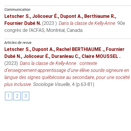
Communication
Letscher S.
,
Jolicoeur É.
,
Dupont A.
,
Berthiaume R.
,
Fournier Dubé N.
(2023 )
.
Dans la classe de Kelly-Anne
.
90e
congrès de l'ACFAS
, Montréal, Canada.
Articles de revue
Letscher S.
,
Dupont A.
,
Rachel BERTHIAUME .
,
Fournier
Dubé N.
,
Jolicoeur É.
,
Duranleau C.
,
Claire MOUSSEL .
(2023)
.
Dans la classe de Kelly-Anne : contexte
d’enseignement-apprentissage d’une élève sourde signeure en
langue des signes québécoise au secondaire, pour une société
plus inclusive
.
Sociologie Visuelle
, 4 (p.63-81).
1
2
3