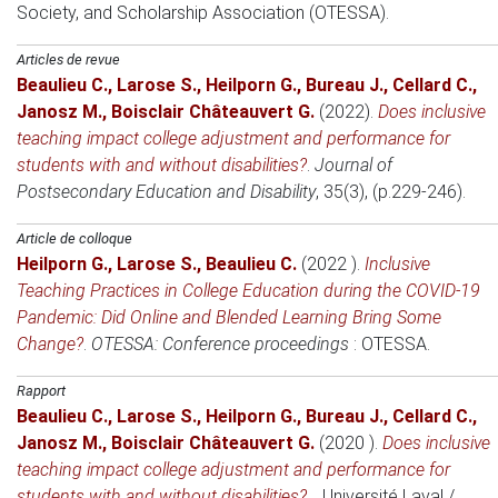
Society, and Scholarship Association (OTESSA)
.
Articles de revue
Beaulieu C.
,
Larose S.
,
Heilporn G.
,
Bureau J.
,
Cellard C.
,
Janosz M.
,
Boisclair Châteauvert G.
(2022)
.
Does inclusive
teaching impact college adjustment and performance for
students with and without disabilities?
.
Journal of
Postsecondary Education and Disability
, 35(3), (p.229-246).
Article de colloque
Heilporn G.
,
Larose S.
,
Beaulieu C.
(2022 )
.
Inclusive
Teaching Practices in College Education during the COVID-19
Pandemic: Did Online and Blended Learning Bring Some
Change?
.
OTESSA: Conference proceedings
: OTESSA.
Rapport
Beaulieu C.
,
Larose S.
,
Heilporn G.
,
Bureau J.
,
Cellard C.
,
Janosz M.
,
Boisclair Châteauvert G.
(2020 )
.
Does inclusive
teaching impact college adjustment and performance for
students with and without disabilities?
.
.
Université Laval /