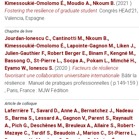
Kimessoukié-Omolomo É.
,
Moudio A.
,
Nkoum B.
(2021 )
.
Fostering the resilience of graduate student
.
Congrès HEAd’21
,
Valencia, Espagne.
Chapitre de livre
Jourdan-Ionescu C.
,
Cantinotti M.
,
Nkoum B.
,
Kimessoukié-Omolomo É.
,
Lapointe-Gagnon M.
,
Liken J.
,
Julien-Gauthier F.
,
Robert Berger E.
,
Binam F.
,
Kengné M.
,
Bassong O.
,
St-Pierre L.
,
Socpa A.
,
Pokam L.
,
Mimché H.
,
Eyamo W.
,
Ionescu S.
(2020 )
.
Facteurs de résilience
favorisant une collaboration universitaire internationale
.
Bâtir la
résilience : Manuel de pratiques professionnelles ( p.149-159 )
, Paris, France
: MJW Fédition
Article de colloque
Laferrière T.
,
Savard D.
,
Anne A.
,
Bernatchez J.
,
Nadeau
S.
,
Barma S.
,
Lessard A.
,
Gagnon V.
,
Parent S.
,
Raynault
A.
,
Pich G.
,
Deschênes M.
,
Breuleux A.
,
Allaire S.
,
Robert-
Mazaye C.
,
Tardif S.
,
Beaudoin J.
,
Marion C.
,
St-Pierre L.
,