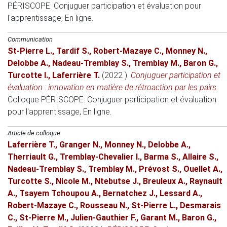
PÉRISCOPE: Conjuguer participation et évaluation pour
l'apprentissage
, En ligne.
Communication
St-Pierre L.
,
Tardif S.
,
Robert-Mazaye C.
,
Monney N.
,
Delobbe A.
,
Nadeau-Tremblay S.
,
Tremblay M.
,
Baron G.
,
Turcotte I.
,
Laferrière T.
(2022 )
.
Conjuguer participation et
évaluation : innovation en matière de rétroaction par les pairs
.
Colloque PÉRISCOPE: Conjuguer participation et évaluation
pour l'apprentissage
, En ligne.
Article de colloque
Laferrière T.
,
Granger N.
,
Monney N.
,
Delobbe A.
,
Therriault G.
,
Tremblay-Chevalier I.
,
Barma S.
,
Allaire S.
,
Nadeau-Tremblay S.
,
Tremblay M.
,
Prévost S.
,
Ouellet A.
,
Turcotte S.
,
Nicole M.
,
Ntebutse J.
,
Breuleux A.
,
Raynault
A.
,
Tsayem Tchoupou A.
,
Bernatchez J.
,
Lessard A.
,
Robert-Mazaye C.
,
Rousseau N.
,
St-Pierre L.
,
Desmarais
C.
,
St-Pierre M.
,
Julien-Gauthier F.
,
Garant M.
,
Baron G.
,