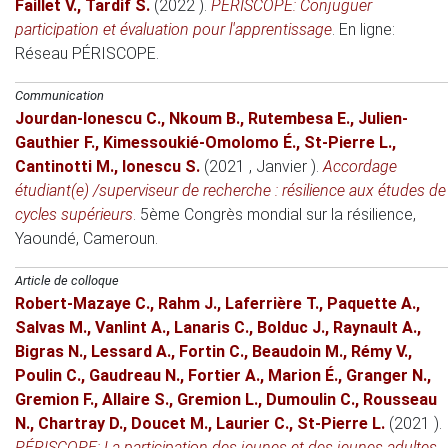
Faillet V.
,
Tardif S.
(2022 )
.
PÉRISCOPE: Conjuguer
participation et évaluation pour l'apprentissage
.
En ligne
:
Réseau PÉRISCOPE.
Communication
Jourdan-Ionescu C.
,
Nkoum B.
,
Rutembesa E.
,
Julien-
Gauthier F.
,
Kimessoukié-Omolomo É.
,
St-Pierre L.
,
Cantinotti M.
,
Ionescu S.
(2021 , Janvier )
.
Accordage
étudiant(e) /superviseur de recherche : résilience aux études de
cycles supérieurs
.
5ème Congrès mondial sur la résilience
,
Yaoundé, Cameroun.
Article de colloque
Robert-Mazaye C.
,
Rahm J.
,
Laferrière T.
,
Paquette A.
,
Salvas M.
,
Vanlint A.
,
Lanaris C.
,
Bolduc J.
,
Raynault A.
,
Bigras N.
,
Lessard A.
,
Fortin C.
,
Beaudoin M.
,
Rémy V.
,
Poulin C.
,
Gaudreau N.
,
Fortier A.
,
Marion É.
,
Granger N.
,
Gremion F.
,
Allaire S.
,
Gremion L.
,
Dumoulin C.
,
Rousseau
N.
,
Chartray D.
,
Doucet M.
,
Laurier C.
,
St-Pierre L.
(2021 )
.
PÉRISCOPE: La participation des jeunes et des jeunes adultes