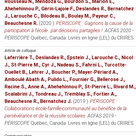
Rousseau N.
,
Mendoza G.
,
Bourdon S.
,
Marion É.
,
Ahehehinnou P.
,
Gérin-Lajoie F.
,
Deslandes R.
,
Bernatchez
J.
,
Larouche C.
,
Bilodeau B.
,
Boulay M.
,
Payeur C.
,
Beauchesne R.
(2020 )
.
PÉRISCOPE : Gagnons la cause de la
participation à l’école…par décisions partagées !
.
ACFAS 2020 -
PÉRISCOPE
Québec, Canada
: Livres en ligne (LEL) du CRIRES.
Article de colloque
Laferrière T.
,
Deslandes R.
,
Epstein J.
,
Larouche C.
,
Nicol
J.
,
St-Pierre M.
,
Cyr J.
,
Nadeau S.
,
Fahrni L.
,
Turcotte-
Ouellet B.
,
Lehrer J.
,
Boucher P.
,
Mayer-Périard A.
,
Amboulé Abath A.
,
Pulido L.
,
Fournier G.
,
Bellerose J.
,
Racine S.
,
Anne A.
,
Ahehehinnou P.
,
St-Pierre L.
,
Rivard M.
,
Scalabrini J.
,
Tondreau J.
,
Tremblay S.
,
Fortier A.
,
Beauchesne R.
,
Bernatchez J.
(2019 )
.
PÉRISCOPE :
Collaborations école-famille-communauté au bénéfice de la
persévérance et de la réussite scolaires
.
ACFAS 2019 -
PÉRISCOPE
Québec, Canada
: Livres en ligne (LEL) du CRIRES.
Communication