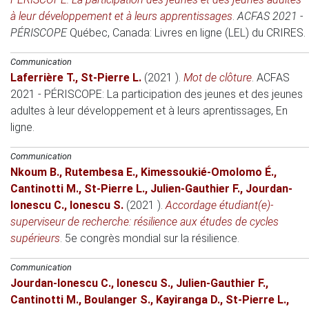
à leur développement et à leurs apprentissages
.
ACFAS 2021 -
PÉRISCOPE
Québec, Canada
: Livres en ligne (LEL) du CRIRES.
Communication
Laferrière T.
,
St-Pierre L.
(2021 )
.
Mot de clôture
.
ACFAS
2021 - PÉRISCOPE: La participation des jeunes et des jeunes
adultes à leur développement et à leurs aprentissages
, En
ligne.
Communication
Nkoum B.
,
Rutembesa E.
,
Kimessoukié-Omolomo É.
,
Cantinotti M.
,
St-Pierre L.
,
Julien-Gauthier F.
,
Jourdan-
Ionescu C.
,
Ionescu S.
(2021 )
.
Accordage étudiant(e)-
superviseur de recherche: résilience aux études de cycles
supérieurs
.
5e congrès mondial sur la résilience
.
Communication
Jourdan-Ionescu C.
,
Ionescu S.
,
Julien-Gauthier F.
,
Cantinotti M.
,
Boulanger S.
,
Kayiranga D.
,
St-Pierre L.
,