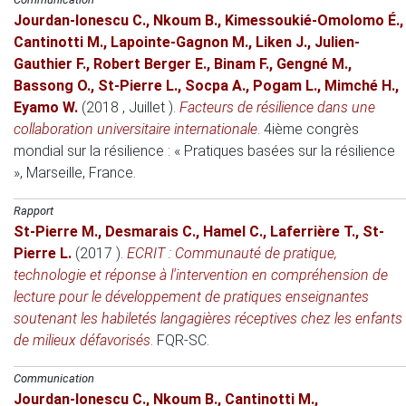
Jourdan-Ionescu C.
,
Nkoum B.
,
Kimessoukié-Omolomo É.
,
Cantinotti M.
,
Lapointe-Gagnon M.
,
Liken J.
,
Julien-
Gauthier F.
,
Robert Berger E.
,
Binam F.
,
Gengné M.
,
Bassong O.
,
St-Pierre L.
,
Socpa A.
,
Pogam L.
,
Mimché H.
,
Eyamo W.
(2018 , Juillet )
.
Facteurs de résilience dans une
collaboration universitaire internationale
.
4ième congrès
mondial sur la résilience : « Pratiques basées sur la résilience
»
, Marseille, France.
Rapport
St-Pierre M.
,
Desmarais C.
,
Hamel C.
,
Laferrière T.
,
St-
Pierre L.
(2017 )
.
ECRIT : Communauté de pratique,
technologie et réponse à l'intervention en compréhension de
lecture pour le développement de pratiques enseignantes
soutenant les habiletés langagières réceptives chez les enfants
de milieux défavorisés
. FQR-SC.
Communication
Jourdan-Ionescu C.
,
Nkoum B.
,
Cantinotti M.
,