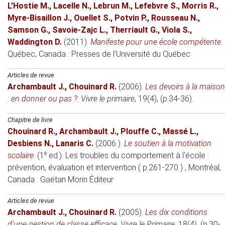
L'Hostie M.
,
Lacelle N.
,
Lebrun M.
,
Lefebvre S.
,
Morris R.
,
Myre-Bisaillon J.
,
Ouellet S.
,
Potvin P.
,
Rousseau N.
,
Samson G.
,
Savoie-Zajc L.
,
Therriault G.
,
Viola S.
,
Waddington D.
(2011)
.
Manifeste pour une école compétente
.
Québec, Canada : Presses de l’Université du Québec
Articles de revue
Archambault J.
,
Chouinard R.
(2006)
.
Les devoirs à la maison
: en donner ou pas ?
.
Vivre le primaire
, 19(4), (p.34-36).
Chapitre de livre
Chouinard R.
,
Archambault J.
,
Plouffe C.
,
Massé L.
,
Desbiens N.
,
Lanaris C.
(2006 )
.
Le soutien à la motivation
e
scolaire
. (1
ed.).
Les troubles du comportement à l'école :
prévention, évaluation et intervention ( p.261-270 )
, Montréal,
Canada
: Gaëtan Morin Éditeur
Articles de revue
Archambault J.
,
Chouinard R.
(2005)
.
Les dix conditions
d'une gestion de classe efficace
.
Vivre le Primaire
, 18(4), (p.30-