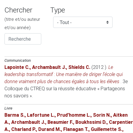
Chercher
Type
(titre et/ou auteur
et/ou année)
Communication
Lapointe C.
,
Archambault J.
,
Shields C.
(2012 )
.
Le
leadership transformatif : Une manière de diriger l’école qui
donne vraiment plus de chances égales à tous les élèves
.
3e
Colloque du CTREQ sur la réussite éducative « Partageons
nos savoirs »
.
Livre
Barma S.
,
Lafortune L.
,
Prud’homme L.
,
Sorin N.
,
Aitken
A.
,
Archambault J.
,
Beaumier F.
,
Boukhssimi D.
,
Carpentier
A.
,
Charland P.
,
Durand M.
,
Flanagan T.
,
Guillemette S.
,