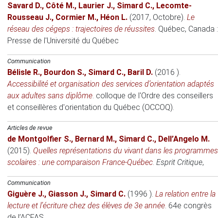
Savard D.
,
Côté M.
,
Laurier J.
,
Simard C.
,
Lecomte-
Rousseau J.
,
Cormier M.
,
Héon L.
(2017, Octobre)
.
Le
réseau des cégeps : trajectoires de réussites
. Québec, Canada :
Presse de l'Université du Québec
Communication
Bélisle R.
,
Bourdon S.
,
Simard C.
,
Baril D.
(2016 )
.
Accessibilité et organisation des services d’orientation adaptés
aux adultes sans diplôme
.
colloque de l'Ordre des conseillers
et conseillères d'orientation du Québec (OCCOQ)
.
Articles de revue
de Montgolfier S.
,
Bernard M.
,
Simard C.
,
Dell’Angelo M.
(2015)
.
Quelles représentations du vivant dans les programmes
scolaires : une comparaison France-Québec
.
Esprit Critique
,
Communication
Giguère J.
,
Giasson J.
,
Simard C.
(1996 )
.
La relation entre la
lecture et l’écriture chez des élèves de 3e année
.
64e congrès
de l’ACFAS
.