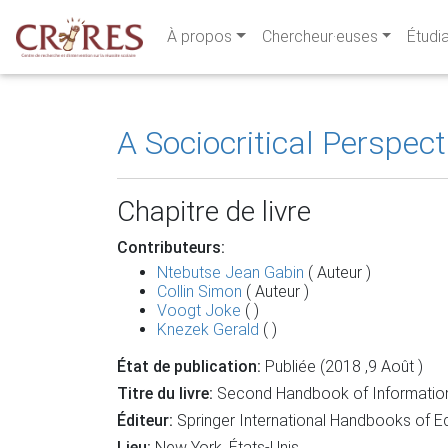
À propos
Chercheur·euses
Étudi
A Sociocritical Perspect
Chapitre de livre
Contributeurs:
Ntebutse Jean Gabin
( Auteur )
Collin Simon
( Auteur )
Voogt Joke
( )
Knezek Gerald
( )
État de publication:
Publiée (2018 ,9 Août )
Titre du livre:
Second Handbook of Information
Éditeur:
Springer International Handbooks of E
Lieu:
New York, États-Unis