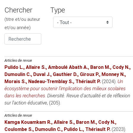
Chercher
Type
(titre et/ou auteur
et/ou année)
Articles de revue
Pulido L.
,
Allaire S.
,
Amboulé Abath A.
,
Baron M.
,
Cody N.
,
Dumoulin C.
,
Duval J.
,
Gauthier D.
,
Giroux P.
,
Monney N.
,
Morais S.
,
Nadeau-Tremblay S.
,
Thériault P.
(2024)
.
Un
écosystème pour soutenir l’implication des milieux scolaires
dans les recherches
.
Diversité. Revue d'actualité et de réflexion
sur l'action éducative
, (205).
Articles de revue
Kamga Kouamkam R.
,
Allaire S.
,
Baron M.
,
Cody N.
,
Coulombe S.
,
Dumoulin C.
,
Pulido L.
,
Thériault P.
(2023)
.