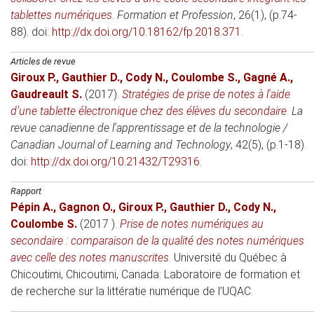
tablettes numériques
.
Formation et Profession
, 26(1), (p.74-
88). doi:
http://dx.doi.org/10.18162/fp.2018.371
.
Articles de revue
Giroux P.
,
Gauthier D.
,
Cody N.
,
Coulombe S.
,
Gagné A.
,
Gaudreault S.
(2017)
.
Stratégies de prise de notes à l'aide
d'une tablette électronique chez des élèves du secondaire
.
La
revue canadienne de l'apprentissage et de la technologie /
Canadian Journal of Learning and Technology
, 42(5), (p.1-18).
doi:
http://dx.doi.org/10.21432/T29316
.
Rapport
Pépin A.
,
Gagnon O.
,
Giroux P.
,
Gauthier D.
,
Cody N.
,
Coulombe S.
(2017 )
.
Prise de notes numériques au
secondaire : comparaison de la qualité des notes numériques
avec celle des notes manuscrites
.
Université du Québec à
Chicoutimi, Chicoutimi, Canada:
Laboratoire de formation et
de recherche sur la littératie numérique de l’UQAC.