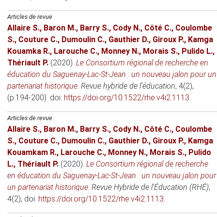
Articles de revue
Allaire S.
,
Baron M.
,
Barry S.
,
Cody N.
,
Côté C.
,
Coulombe
S.
,
Couture C.
,
Dumoulin C.
,
Gauthier D.
,
Giroux P.
,
Kamga
Kouamka R.
,
Larouche C.
,
Monney N.
,
Morais S.
,
Pulido L.
,
Thériault P.
(2020)
.
Le Consortium régional de recherche en
éducation du Saguenay-Lac-St-Jean : un nouveau jalon pour un
partenariat historique
.
Revue hybride de l’éducation
, 4(2),
(p.194-200). doi:
https://doi.org/10.1522/rhe.v4i2.1113
.
Articles de revue
Allaire S.
,
Baron M.
,
Barry S.
,
Cody N.
,
Côté C.
,
Coulombe
S.
,
Couture C.
,
Dumoulin C.
,
Gauthier D.
,
Giroux P.
,
Kamga
Kouamkam R.
,
Larouche C.
,
Monney N.
,
Morais S.
,
Pulido
L.
,
Thériault P.
(2020)
.
Le Consortium régional de recherche
en éducation du Saguenay-Lac-St-Jean : un nouveau jalon pour
un partenariat historique
.
Revue Hybride de l'Éducation (RHÉ)
,
4(2), doi:
https://doi.org/10.1522/rhe.v4i2.1113
.