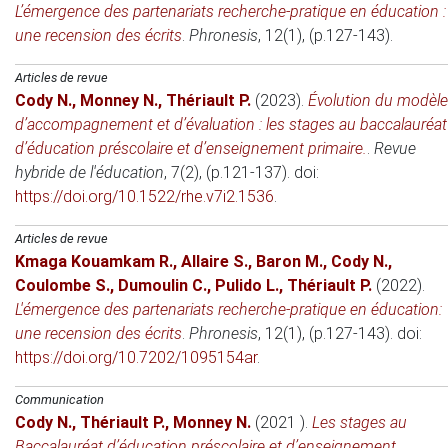
L’émergence des partenariats recherche-pratique en éducation :
une recension des écrits
.
Phronesis
, 12(1), (p.127-143).
Articles de revue
Cody N.
,
Monney N.
,
Thériault P.
(2023)
.
Évolution du modèle
d’accompagnement et d’évaluation : les stages au baccalauréat
d’éducation préscolaire et d’enseignement primaire.
.
Revue
hybride de l'éducation
, 7(2), (p.121-137). doi:
https://doi.org/10.1522/rhe.v7i2.1536
.
Articles de revue
Kmaga Kouamkam R.
,
Allaire S.
,
Baron M.
,
Cody N.
,
Coulombe S.
,
Dumoulin C.
,
Pulido L.
,
Thériault P.
(2022)
.
L'émergence des partenariats recherche-pratique en éducation:
une recension des écrits
.
Phronesis
, 12(1), (p.127-143). doi:
https://doi.org/10.7202/1095154ar
.
Communication
Cody N.
,
Thériault P.
,
Monney N.
(2021 )
.
Les stages au
Baccalauréat d’éducation préscolaire et d’enseignement