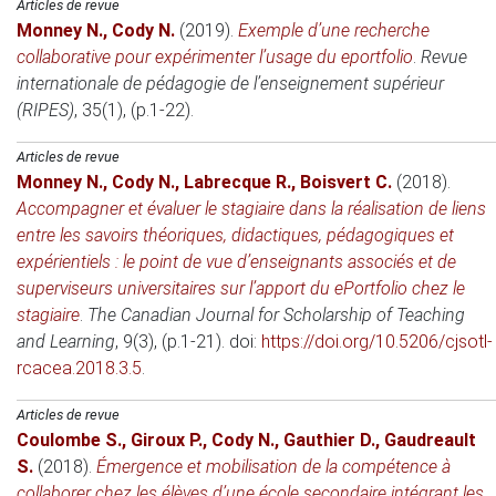
Articles de revue
Monney N.
,
Cody N.
(2019)
.
Exemple d’une recherche
collaborative pour expérimenter l’usage du eportfolio
.
Revue
internationale de pédagogie de l’enseignement supérieur
(RIPES)
, 35(1), (p.1-22).
Articles de revue
Monney N.
,
Cody N.
,
Labrecque R.
,
Boisvert C.
(2018)
.
Accompagner et évaluer le stagiaire dans la réalisation de liens
entre les savoirs théoriques, didactiques, pédagogiques et
expérientiels : le point de vue d’enseignants associés et de
superviseurs universitaires sur l’apport du ePortfolio chez le
stagiaire
.
The Canadian Journal for Scholarship of Teaching
and Learning
, 9(3), (p.1-21). doi:
https://doi.org/10.5206/cjsotl-
rcacea.2018.3.5
.
Articles de revue
Coulombe S.
,
Giroux P.
,
Cody N.
,
Gauthier D.
,
Gaudreault
S.
(2018)
.
Émergence et mobilisation de la compétence à
collaborer chez les élèves d’une école secondaire intégrant les