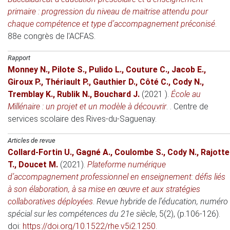
primaire : progression du niveau de maitrise attendu pour
chaque compétence et type d’accompagnement préconisé
.
88e congrès de l'ACFAS
.
Rapport
Monney N.
,
Pilote S.
,
Pulido L.
,
Couture C.
,
Jacob E.
,
Giroux P.
,
Thériault P.
,
Gauthier D.
,
Côté C.
,
Cody N.
,
Tremblay K.
,
Rublik N.
,
Bouchard J.
(2021 )
.
École au
Millénaire : un projet et un modèle à découvrir
.
.
Centre de
services scolaire des Rives-du-Saguenay.
Articles de revue
Collard-Fortin U.
,
Gagné A.
,
Coulombe S.
,
Cody N.
,
Rajotte
T.
,
Doucet M.
(2021)
.
Plateforme numérique
d’accompagnement professionnel en enseignement: défis liés
à son élaboration, à sa mise en œuvre et aux stratégies
collaboratives déployées
.
Revue hybride de l’éducation, numéro
spécial sur les compétences du 21e siècle
, 5(2), (p.106-126).
doi:
https://doi.org/10.1522/rhe.v5i2.1250
.