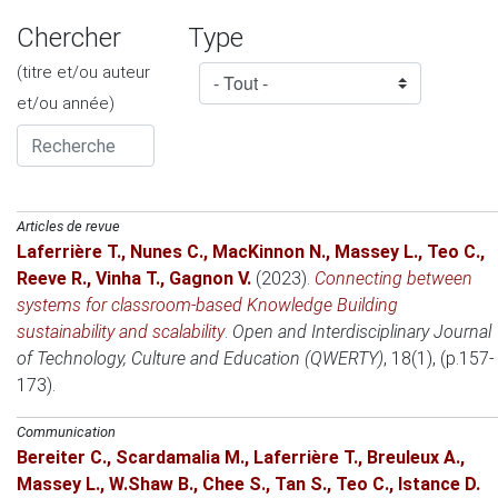
Chercher
Type
(titre et/ou auteur
et/ou année)
Articles de revue
Laferrière T.
,
Nunes C.
,
MacKinnon N.
,
Massey L.
,
Teo C.
,
Reeve R.
,
Vinha T.
,
Gagnon V.
(2023)
.
Connecting between
systems for classroom-based Knowledge Building
sustainability and scalability
.
Open and Interdisciplinary Journal
of Technology, Culture and Education (QWERTY)
, 18(1), (p.157-
173).
Communication
Bereiter C.
,
Scardamalia M.
,
Laferrière T.
,
Breuleux A.
,
Massey L.
,
W.Shaw B.
,
Chee S.
,
Tan S.
,
Teo C.
,
Istance D.