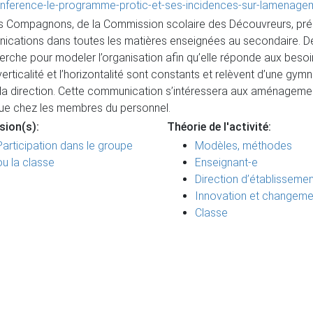
conference-le-programme-protic-et-ses-incidences-sur-lamenag
Compagnons, de la Commission scolaire des Découvreurs, préc
ications dans toutes les matières enseignées au secondaire. Depu
cherche pour modeler l’organisation afin qu’elle réponde aux be
verticalité et l’horizontalité sont constants et relèvent d’une g
 la direction. Cette communication s’intéressera aux aménagemen
 que chez les membres du personnel.
sion(s):
Théorie de l'activité:
Participation dans le groupe
Modèles, méthodes
ou la classe
Enseignant-e
Direction d’établissemen
Innovation et changeme
Classe