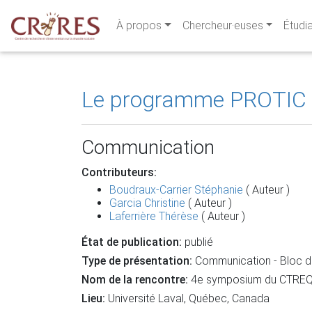
À propos
Chercheur·euses
Étudi
Le programme PROTIC e
Communication
Contributeurs:
Boudraux-Carrier Stéphanie
( Auteur )
Garcia Christine
( Auteur )
Laferrière Thérèse
( Auteur )
État de publication:
publié
Type de présentation:
Communication - Bloc d'
Nom de la rencontre:
4e symposium du CTREQ su
Lieu:
Université Laval, Québec, Canada