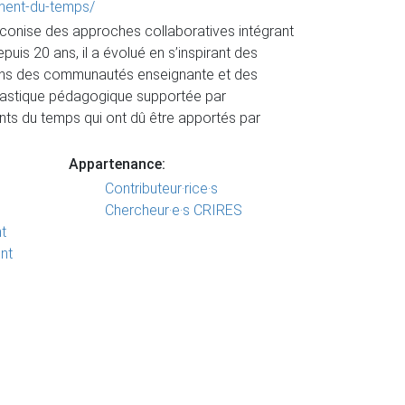
ement-du-temps/
onise des approches collaboratives intégrant
is 20 ans, il a évolué en s’inspirant des
soins des communautés enseignante et des
ymnastique pédagogique supportée par
ts du temps qui ont dû être apportés par
Appartenance:
Contributeur·rice·s
Chercheur·e·s CRIRES
t
nt