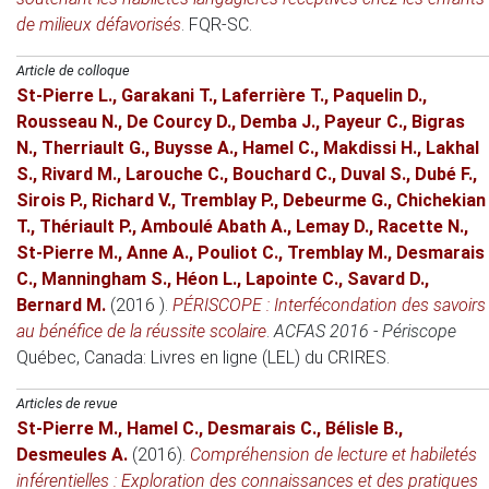
de milieux défavorisés
. FQR-SC.
Article de colloque
St-Pierre L.
,
Garakani T.
,
Laferrière T.
,
Paquelin D.
,
Rousseau N.
,
De Courcy D.
,
Demba J.
,
Payeur C.
,
Bigras
N.
,
Therriault G.
,
Buysse A.
,
Hamel C.
,
Makdissi H.
,
Lakhal
S.
,
Rivard M.
,
Larouche C.
,
Bouchard C.
,
Duval S.
,
Dubé F.
,
Sirois P.
,
Richard V.
,
Tremblay P.
,
Debeurme G.
,
Chichekian
T.
,
Thériault P.
,
Amboulé Abath A.
,
Lemay D.
,
Racette N.
,
St-Pierre M.
,
Anne A.
,
Pouliot C.
,
Tremblay M.
,
Desmarais
C.
,
Manningham S.
,
Héon L.
,
Lapointe C.
,
Savard D.
,
Bernard M.
(2016 )
.
PÉRISCOPE : Interfécondation des savoirs
au bénéfice de la réussite scolaire
.
ACFAS 2016 - Périscope
Québec, Canada
: Livres en ligne (LEL) du CRIRES.
Articles de revue
St-Pierre M.
,
Hamel C.
,
Desmarais C.
,
Bélisle B.
,
Desmeules A.
(2016)
.
Compréhension de lecture et habiletés
inférentielles : Exploration des connaissances et des pratiques