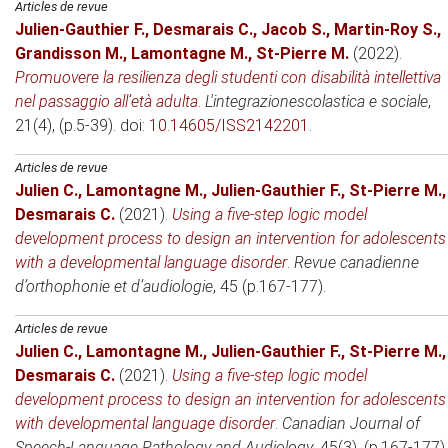
Articles de revue
Julien-Gauthier F.
,
Desmarais C.
,
Jacob S.
,
Martin-Roy S.
,
Grandisson M.
,
Lamontagne M.
,
St-Pierre M.
(2022)
.
Promuovere la resilienza degli studenti con disabilità intellettiva
nel passaggio all’età adulta
.
L'integrazionescolastica e sociale
,
21(4), (p.5-39). doi:
10.14605/ISS2142201
.
Articles de revue
Julien C.
,
Lamontagne M.
,
Julien-Gauthier F.
,
St-Pierre M.
,
Desmarais C.
(2021)
.
Using a five-step logic model
development process to design an intervention for adolescents
with a developmental language disorder
.
Revue canadienne
d’orthophonie et d’audiologie
, 45 (p.167-177).
Articles de revue
Julien C.
,
Lamontagne M.
,
Julien-Gauthier F.
,
St-Pierre M.
,
Desmarais C.
(2021)
.
Using a five-step logic model
development process to design an intervention for adolescents
with developmental language disorder
.
Canadian Journal of
Speech-Language Pathology and Audiology
, 45(3), (p.167-177).