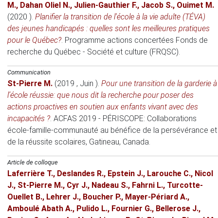
M.
,
Dahan Oliel N.
,
Julien-Gauthier F.
,
Jacob S.
,
Ouimet M.
(2020 )
.
Planifier la transition de l'école à la vie adulte (TÉVA)
des jeunes handicapés : quelles sont les meilleures pratiques
pour le Québec?
.
Programme actions concertées
Fonds de
recherche du Québec - Société et culture (FRQSC).
Communication
St-Pierre M.
(2019 , Juin )
.
Pour une transition de la garderie à
l’école réussie: que nous dit la recherche pour poser des
actions proactives en soutien aux enfants vivant avec des
incapacités ?
.
ACFAS 2019 - PÉRISCOPE: Collaborations
école-famille-communauté au bénéfice de la persévérance et
de la réussite scolaires
, Gatineau, Canada.
Article de colloque
Laferrière T.
,
Deslandes R.
,
Epstein J.
,
Larouche C.
,
Nicol
J.
,
St-Pierre M.
,
Cyr J.
,
Nadeau S.
,
Fahrni L.
,
Turcotte-
Ouellet B.
,
Lehrer J.
,
Boucher P.
,
Mayer-Périard A.
,
Amboulé Abath A.
,
Pulido L.
,
Fournier G.
,
Bellerose J.
,