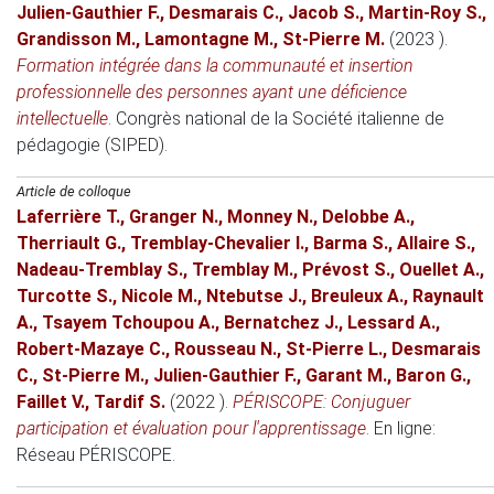
Julien-Gauthier F.
,
Desmarais C.
,
Jacob S.
,
Martin-Roy S.
,
Grandisson M.
,
Lamontagne M.
,
St-Pierre M.
(2023 )
.
Formation intégrée dans la communauté et insertion
professionnelle des personnes ayant une déficience
intellectuelle
.
Congrès national de la Société italienne de
pédagogie (SIPED)
.
Article de colloque
Laferrière T.
,
Granger N.
,
Monney N.
,
Delobbe A.
,
Therriault G.
,
Tremblay-Chevalier I.
,
Barma S.
,
Allaire S.
,
Nadeau-Tremblay S.
,
Tremblay M.
,
Prévost S.
,
Ouellet A.
,
Turcotte S.
,
Nicole M.
,
Ntebutse J.
,
Breuleux A.
,
Raynault
A.
,
Tsayem Tchoupou A.
,
Bernatchez J.
,
Lessard A.
,
Robert-Mazaye C.
,
Rousseau N.
,
St-Pierre L.
,
Desmarais
C.
,
St-Pierre M.
,
Julien-Gauthier F.
,
Garant M.
,
Baron G.
,
Faillet V.
,
Tardif S.
(2022 )
.
PÉRISCOPE: Conjuguer
participation et évaluation pour l'apprentissage
.
En ligne
:
Réseau PÉRISCOPE.