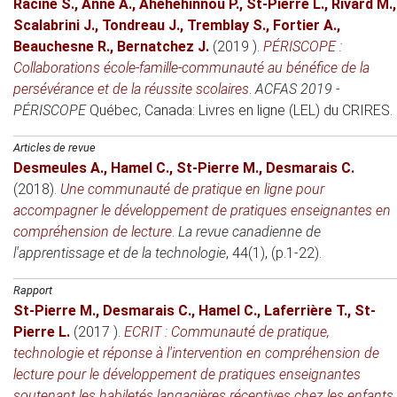
Racine S.
,
Anne A.
,
Ahehehinnou P.
,
St-Pierre L.
,
Rivard M.
,
Scalabrini J.
,
Tondreau J.
,
Tremblay S.
,
Fortier A.
,
Beauchesne R.
,
Bernatchez J.
(2019 )
.
PÉRISCOPE :
Collaborations école-famille-communauté au bénéfice de la
persévérance et de la réussite scolaires
.
ACFAS 2019 -
PÉRISCOPE
Québec, Canada
: Livres en ligne (LEL) du CRIRES.
Articles de revue
Desmeules A.
,
Hamel C.
,
St-Pierre M.
,
Desmarais C.
(2018)
.
Une communauté de pratique en ligne pour
accompagner le développement de pratiques enseignantes en
compréhension de lecture
.
La revue canadienne de
l'apprentissage et de la technologie
, 44(1), (p.1-22).
Rapport
St-Pierre M.
,
Desmarais C.
,
Hamel C.
,
Laferrière T.
,
St-
Pierre L.
(2017 )
.
ECRIT : Communauté de pratique,
technologie et réponse à l'intervention en compréhension de
lecture pour le développement de pratiques enseignantes
soutenant les habiletés langagières réceptives chez les enfants