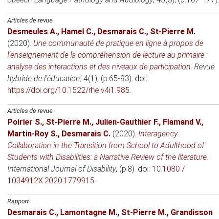
Articles de revue
Desmeules A.
,
Hamel C.
,
Desmarais C.
,
St-Pierre M.
(2020)
.
Une communauté de pratique en ligne à propos de
l’enseignement de la compréhension de lecture au primaire :
analyse des interactions et des niveaux de participation
.
Revue
hybride de l'éducation
, 4(1), (p.65-93). doi:
https://doi.org/10.1522/rhe.v4i1.985
.
Articles de revue
Poirier S.
,
St-Pierre M.
,
Julien-Gauthier F.
,
Flamand V.
,
Martin-Roy S.
,
Desmarais C.
(2020)
.
Interagency
Collaboration in the Transition from School to Adulthood of
Students with Disabilities: a Narrative Review of the literature
.
International Journal of Disability
, (p.8). doi:
10.1080 /
1034912X.2020.1779915
.
Rapport
Desmarais C.
,
Lamontagne M.
,
St-Pierre M.
,
Grandisson