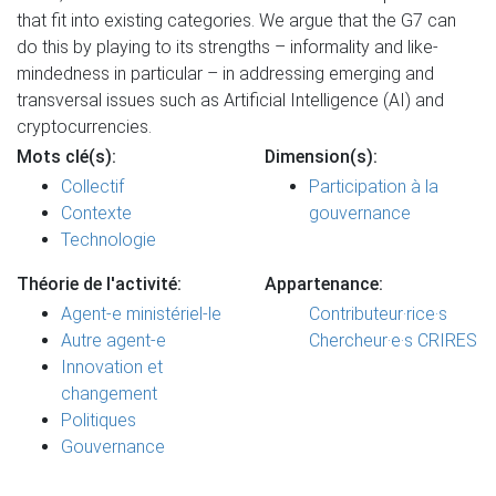
that fit into existing categories. We argue that the G7 can
do this by playing to its strengths – informality and like‐
mindedness in particular – in addressing emerging and
transversal issues such as Artificial Intelligence (AI) and
cryptocurrencies.
Mots clé(s):
Dimension(s):
Collectif
Participation à la
Contexte
gouvernance
Technologie
Théorie de l'activité:
Appartenance:
Agent-e ministériel-le
Contributeur·rice·s
Autre agent-e
Chercheur·e·s CRIRES
Innovation et
changement
Politiques
Gouvernance