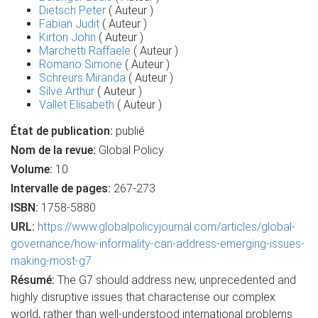
Dietsch Peter
( Auteur )
Fabian Judit
( Auteur )
Kirton John
( Auteur )
Marchetti Raffaele
( Auteur )
Romano Simone
( Auteur )
Schreurs Miranda
( Auteur )
Silve Arthur
( Auteur )
Vallet Elisabeth
( Auteur )
État de publication:
publié
Nom de la revue:
Global Policy
Volume:
10
Intervalle de pages:
267-273
ISBN:
1758-5880
URL:
https://www.globalpolicyjournal.com/articles/global-
governance/how-informality-can-address-emerging-issues-
making-most-g7
Résumé:
The G7 should address new, unprecedented and
highly disruptive issues that characterise our complex
world, rather than well‐understood international problems