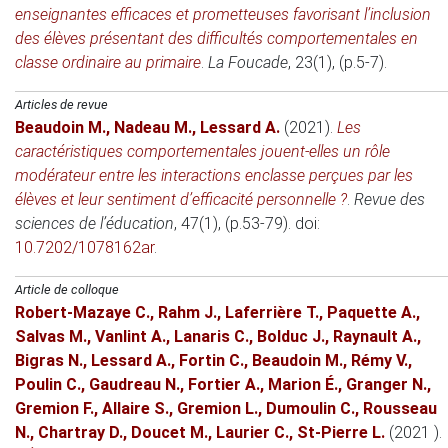
enseignantes efficaces et prometteuses favorisant l’inclusion
des élèves présentant des difficultés comportementales en
classe ordinaire au primaire
.
La Foucade
, 23(1), (p.5-7).
Articles de revue
Beaudoin M.
,
Nadeau M.
,
Lessard A.
(2021)
.
Les
caractéristiques comportementales jouent-elles un rôle
modérateur entre les interactions enclasse perçues par les
élèves et leur sentiment d’efficacité personnelle ?
.
Revue des
sciences de l’éducation
, 47(1), (p.53-79). doi:
10.7202/1078162ar
.
Article de colloque
Robert-Mazaye C.
,
Rahm J.
,
Laferrière T.
,
Paquette A.
,
Salvas M.
,
Vanlint A.
,
Lanaris C.
,
Bolduc J.
,
Raynault A.
,
Bigras N.
,
Lessard A.
,
Fortin C.
,
Beaudoin M.
,
Rémy V.
,
Poulin C.
,
Gaudreau N.
,
Fortier A.
,
Marion É.
,
Granger N.
,
Gremion F.
,
Allaire S.
,
Gremion L.
,
Dumoulin C.
,
Rousseau
N.
,
Chartray D.
,
Doucet M.
,
Laurier C.
,
St-Pierre L.
(2021 )
.