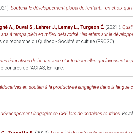
021)
.
Soutenir le développement global de l'enfant... un choix qui 
gné A.
,
Duval S.
,
Lehrer J.
,
Lemay L.
,
Turgeon É.
(2021 )
.
Quali
ans à temps plein en milieu défavorisé : les effets sur le dévelop
 de recherche du Québec - Société et culture (FRQSC).
ues éducatives de haut niveau et intentionnelles qui favorisent la 
e congrès de l'ACFAS
, En ligne.
éducatives en soutien à la productivité langagière dans la langue 
e développement langagier en CPE lors de certaines routines
.
Psych
 C.
,
Turcotte S.
(2019)
.
La qualité des interactions enseignante-en