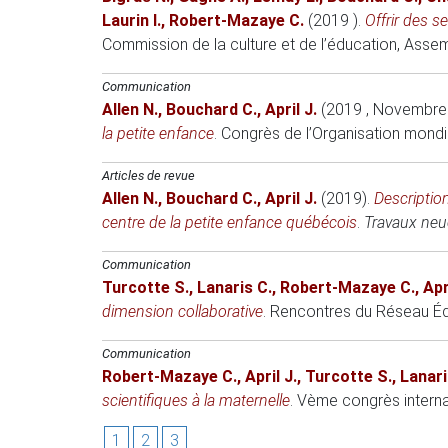
Laurin I.
,
Robert-Mazaye C.
(2019 )
.
Offrir des s
Commission de la culture et de l’éducation, Ass
Communication
Allen N.
,
Bouchard C.
,
April J.
(2019 , Novembre
la petite enfance
.
Congrès de l’Organisation mondia
Articles de revue
Allen N.
,
Bouchard C.
,
April J.
(2019)
.
Descriptio
centre de la petite enfance québécois
.
Travaux neuc
Communication
Turcotte S.
,
Lanaris C.
,
Robert-Mazaye C.
,
Apr
dimension collaborative
.
Rencontres du Réseau Éd
Communication
Robert-Mazaye C.
,
April J.
,
Turcotte S.
,
Lanari
scientifiques à la maternelle
.
Vème congrès interna
1
2
3