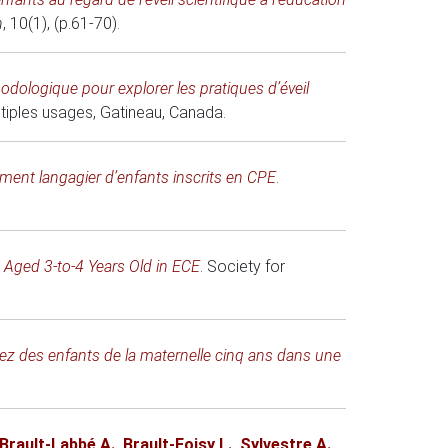
n
, 10(1), (p.61-70).
hodologique pour explorer les pratiques d’éveil
ltiples usages
, Gatineau, Canada.
ement langagier d’enfants inscrits en CPE
.
n Aged 3-to-4 Years Old in ECE
.
Society for
 chez des enfants de la maternelle cinq ans dans une
Brault-Labbé A.
,
Brault-Foisy L.
,
Sylvestre A.
,