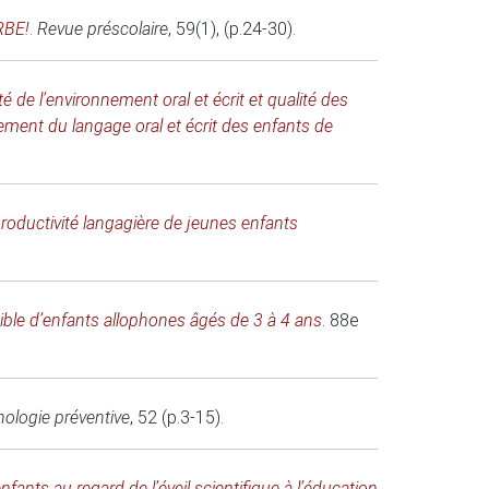
RBE!
.
Revue préscolaire
, 59(1), (p.24-30).
té de l’environnement oral et écrit et qualité des
pement du langage oral et écrit des enfants de
productivité langagière de jeunes enfants
cible d’enfants allophones âgés de 3 à 4 ans
.
88e
ologie préventive
, 52 (p.3-15).
fants au regard de l’éveil scientifique à l’éducation