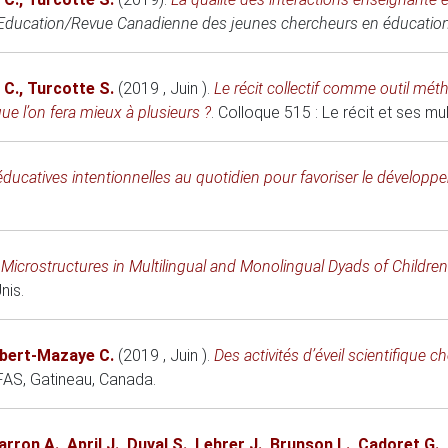
 Education/Revue Canadienne des jeunes chercheurs en éducatio
 C.
,
Turcotte S.
(2019 , Juin )
.
Le récit collectif comme outil mét
que l’on fera mieux à plusieurs ?
.
Colloque 515 : Le récit et ses mu
éducatives intentionnelles au quotidien pour favoriser le développ
 Microstructures in Multilingual and Monolingual Dyads of Childre
nis.
bert-Mazaye C.
(2019 , Juin )
.
Des activités d’éveil scientifique
CFAS
, Gatineau, Canada.
arron A.
,
April J.
,
Duval S.
,
Lehrer J.
,
Brunson L.
,
Cadoret G.
,