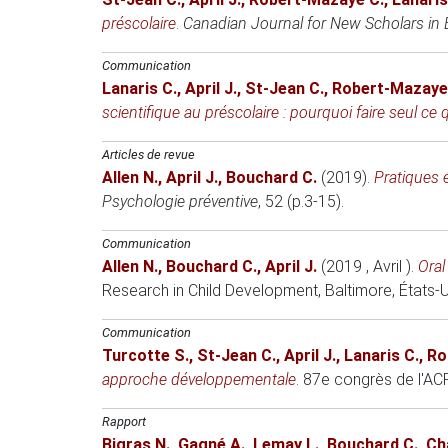
préscolaire
.
Canadian Journal for New Scholars in
Communication
Lanaris C.
,
April J.
,
St-Jean C.
,
Robert-Mazaye
scientifique au préscolaire : pourquoi faire seul ce 
Articles de revue
Allen N.
,
April J.
,
Bouchard C.
(2019)
.
Pratiques 
Psychologie préventive
, 52 (p.3-15).
Communication
Allen N.
,
Bouchard C.
,
April J.
(2019 , Avril )
.
Oral
Research in Child Development
, Baltimore, États-U
Communication
Turcotte S.
,
St-Jean C.
,
April J.
,
Lanaris C.
,
Ro
approche développementale
.
87e congrès de l'A
Rapport
Bigras N.
,
Gagné A.
,
Lemay L.
,
Bouchard C.
,
Ch