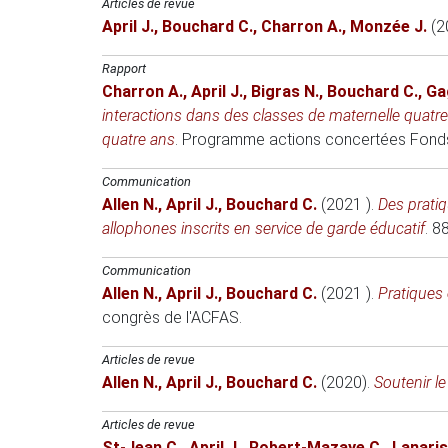
Articles de revue
April J.
,
Bouchard C.
,
Charron A.
,
Monzée J.
(2
Rapport
Charron A.
,
April J.
,
Bigras N.
,
Bouchard C.
,
Ga
interactions dans des classes de maternelle quatre 
quatre ans
.
Programme actions concertées
Fonds
Communication
Allen N.
,
April J.
,
Bouchard C.
(2021 )
.
Des pratiq
allophones inscrits en service de garde éducatif
.
88
Communication
Allen N.
,
April J.
,
Bouchard C.
(2021 )
.
Pratiques 
congrès de l'ACFAS
.
Articles de revue
Allen N.
,
April J.
,
Bouchard C.
(2020)
.
Soutenir l
Articles de revue
St-Jean C.
,
April J.
,
Robert-Mazaye C.
,
Lanaris