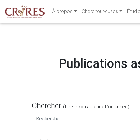
À propos
Chercheur·euses
Étudi
Publications as
Chercher
(titre et/ou auteur et/ou année)