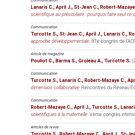
Communication
Lanaris C.
,
April J.
,
St-Jean C.
,
Robert-Mazaye
scientifique au préscolaire : pourquoi faire seul ce 
Communication
Turcotte S.
,
St-Jean C.
,
April J.
,
Lanaris C.
,
Ro
approche développementale
.
87e congrès de l'A
Article de magazine
Pouliot C.
,
Barma S.
,
Groleau A.
,
Turcotte S.
(
Communication
Turcotte S.
,
Lanaris C.
,
Robert-Mazaye C.
,
Apr
dimension collaborative
.
Rencontres du Réseau Éd
Communication
Robert-Mazaye C.
,
April J.
,
Turcotte S.
,
Lanari
scientifiques à la maternelle
.
Vème congrès interna
Articles de revue
Turcotte S.
,
Robert-Mazaye C.
,
April J.
,
St-Jea