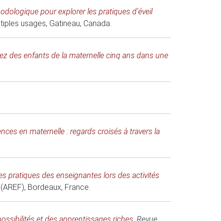
hodologique pour explorer les pratiques d’éveil
ltiples usages
, Gatineau, Canada.
 chez des enfants de la maternelle cinq ans dans une
ces en maternelle : regards croisés à travers la
les pratiques des enseignantes lors des activités
 (AREF)
, Bordeaux, France.
possibilités et des apprentissages riches
.
Revue