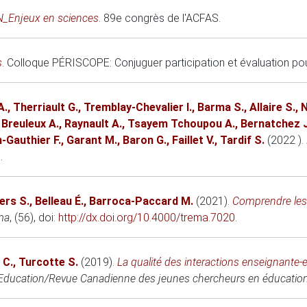
_Enjeux en sciences
.
89e congrès de l'ACFAS
.
s
.
Colloque PÉRISCOPE: Conjuguer participation et évaluation pou
A.
,
Therriault G.
,
Tremblay-Chevalier I.
,
Barma S.
,
Allaire S.
,
N
,
Breuleux A.
,
Raynault A.
,
Tsayem Tchoupou A.
,
Bernatchez J
n-Gauthier F.
,
Garant M.
,
Baron G.
,
Faillet V.
,
Tardif S.
(2022 )
.
.
rs S.
,
Belleau É.
,
Barroca-Paccard M.
(2021)
.
Comprendre les
ma
, (56), doi:
http://dx.doi.org/10.4000/trema.7020
.
 C.
,
Turcotte S.
(2019)
.
La qualité des interactions enseignante-en
 Education/Revue Canadienne des jeunes chercheurs en éducatio