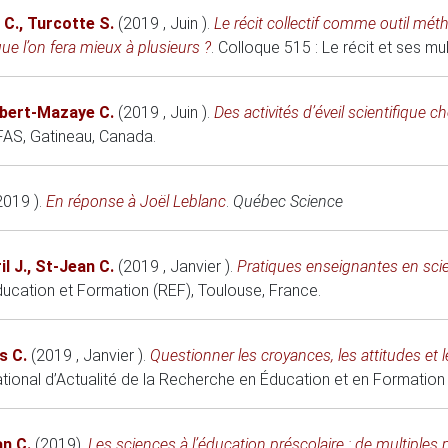
 C.
,
Turcotte S.
(2019 , Juin )
.
Le récit collectif comme outil mét
que l’on fera mieux à plusieurs ?
.
Colloque 515 : Le récit et ses mu
bert-Mazaye C.
(2019 , Juin )
.
Des activités d’éveil scientifique
CFAS
, Gatineau, Canada.
2019 )
.
En réponse à Joël Leblanc
.
Québec Science
il J.
,
St-Jean C.
(2019 , Janvier )
.
Pratiques enseignantes en scien
ucation et Formation (REF)
, Toulouse, France.
s C.
(2019 , Janvier )
.
Questionner les croyances, les attitudes et 
tional d’Actualité de la Recherche en Éducation et en Formation
n C.
(2019)
.
Les sciences à l’éducation préscolaire : de multiples 