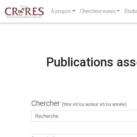
À propos
Chercheur·euses
Étudi
Publications asso
Chercher
(titre et/ou auteur et/ou année)