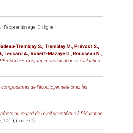
r l'apprentissage
, En ligne.
adeau-Tremblay S.
,
Tremblay M.
,
Prévost S.
,
.
,
Lessard A.
,
Robert-Mazaye C.
,
Rousseau N.
,
PÉRISCOPE: Conjuguer participation et évaluation
 composantes de l’écocitoyenneté chez les
fants au regard de l’éveil scientifique à l’éducation
n
, 10(1), (p.61-70).