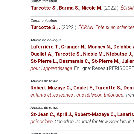
Communication
Turcotte S.
,
Barma S.
,
Nicole M.
(2022 )
.
ÉCRAN
Communication
Turcotte S.
,
.
(2022 )
.
ÉCRAN_Enjeux en science
Article de colloque
Laferrière T.
,
Granger N.
,
Monney N.
,
Delobbe 
Ouellet A.
,
Turcotte S.
,
Nicole M.
,
Ntebutse J.
St-Pierre L.
,
Desmarais C.
,
St-Pierre M.
,
Julie
pour l'apprentissage
.
En ligne
: Réseau PÉRISCOPE
Articles de revue
Robert-Mazaye C.
,
Goulet F.
,
Turcotte S.
,
Deme
enfants et les jeunes : une réflexion théorique
.
Tré
Articles de revue
St-Jean C.
,
April J.
,
Robert-Mazaye C.
,
Lanaris
préscolaire
.
Canadian Journal for New Scholars in