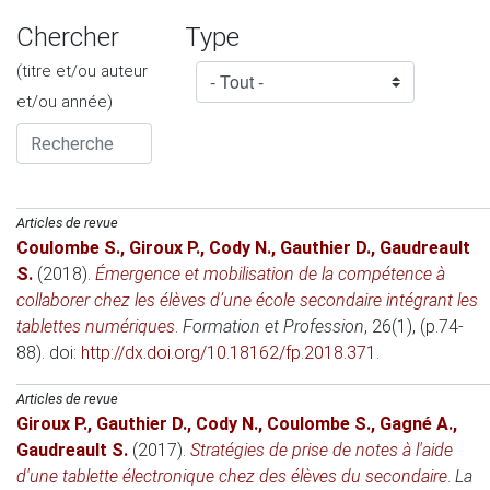
Chercher
Type
(titre et/ou auteur
et/ou année)
Articles de revue
Coulombe S.
,
Giroux P.
,
Cody N.
,
Gauthier D.
,
Gaudreault
S.
(2018)
.
Émergence et mobilisation de la compétence à
collaborer chez les élèves d’une école secondaire intégrant les
tablettes numériques
.
Formation et Profession
, 26(1), (p.74-
88). doi:
http://dx.doi.org/10.18162/fp.2018.371
.
Articles de revue
Giroux P.
,
Gauthier D.
,
Cody N.
,
Coulombe S.
,
Gagné A.
,
Gaudreault S.
(2017)
.
Stratégies de prise de notes à l'aide
d'une tablette électronique chez des élèves du secondaire
.
La