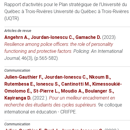
Rapport d’activités pour le Plan stratégique de l’Université du
Québec à Trois-Rivières
Université du Québec à Trois-Rivières
(UQTR).
Articles de revue
Angehrn A.
,
Jourdan-Ionescu C.
,
Gamache D.
(2023)
.
Resilience among police officers: the role of personality
functioning and protective factors
.
Policing: An International
Journal
, 46(3), (p.565-582).
Communication
Julien-Gauthier F.
,
Jourdan-Ionescu C.
,
Nkoum B.
,
Rutembesa E.
,
Ionescu S.
,
Cantinotti M.
,
Kimessoukié-
Omolomo É.
,
St-Pierre L.
,
Moudio A.
,
Boulanger S.
,
Kayiranga D.
(2022 )
.
Pour un meilleur encadrement en
recherche des étudiants des cycles supérieurs
.
9e colloque
international en éducation - CRIFPE
.
Communication