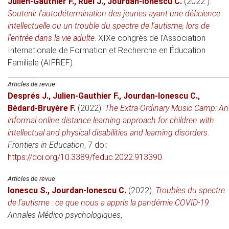
Julien-Gauthier F.
,
Ruel J.
,
Jourdan-Ionescu C.
(2022 )
.
Soutenir l'autodétermination des jeunes ayant une déficience
intellectuelle ou un trouble du spectre de l'autisme, lors de
l'entrée dans la vie adulte
.
XIXe congrès de l'Association
Internationale de Formation et Recherche en Éducation
Familiale (AIFREF)
.
Articles de revue
Després J.
,
Julien-Gauthier F.
,
Jourdan-Ionescu C.
,
Bédard-Bruyère F.
(2022)
.
The Extra-Ordinary Music Camp: An
informal online distance learning approach for children with
intellectual and physical disabilities and learning disorders
.
Frontiers in Education
, 7 doi:
https://doi.org/10.3389/feduc.2022.913390
.
Articles de revue
Ionescu S.
,
Jourdan-Ionescu C.
(2022)
.
Troubles du spectre
de l’autisme : ce que nous a appris la pandémie COVID-19
.
Annales Médico-psychologiques
,