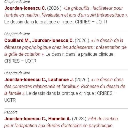
Chapitre de livre
Jourdan-Ionescu C.
(2026 )
.
«Le gribouillis : facilitateur pour
l’entrée en relation, l’évaluation et lors d’un suivi thérapeutique »
.
Le dessin dans la pratique clinique
: CRIRES – UQTR
Chapitre de livre
Couillard M.
,
Jourdan-Ionescu C.
(2026 )
.
« Le dessin de la
détresse psychologique chez les adolescents : présentation de
la grille de cotation »
.
Le dessin dans la pratique clinique
:
CRIRES – UQTR
Chapitre de livre
Jourdan-Ionescu C.
,
Lachance J.
(2026 )
.
« Le dessin dans
des contextes relationnels et familiaux. Richesse du dessin de
la famille »
.
Le dessin dans la pratique clinique
: CRIRES –
UQTR
Rapport
Jourdan-Ionescu C.
,
Hamelin A.
(2023 )
.
Filet de soutien
pour l’adaptation aux études doctorales en psychologie
.