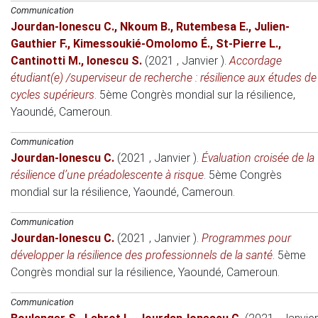
Communication
Jourdan-Ionescu C.
,
Nkoum B.
,
Rutembesa E.
,
Julien-
Gauthier F.
,
Kimessoukié-Omolomo É.
,
St-Pierre L.
,
Cantinotti M.
,
Ionescu S.
(2021 , Janvier )
.
Accordage
étudiant(e) /superviseur de recherche : résilience aux études de
cycles supérieurs
.
5ème Congrès mondial sur la résilience
,
Yaoundé, Cameroun.
Communication
Jourdan-Ionescu C.
(2021 , Janvier )
.
Évaluation croisée de la
résilience d’une préadolescente à risque
.
5ème Congrès
mondial sur la résilience
, Yaoundé, Cameroun.
Communication
Jourdan-Ionescu C.
(2021 , Janvier )
.
Programmes pour
développer la résilience des professionnels de la santé
.
5ème
Congrès mondial sur la résilience
, Yaoundé, Cameroun.
Communication