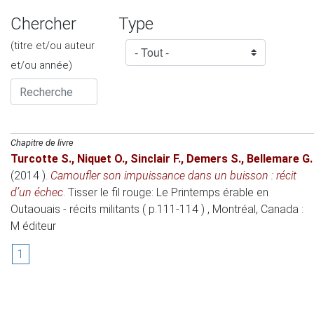
Chercher
Type
(titre et/ou auteur
et/ou année)
Chapitre de livre
Turcotte S.
,
Niquet O.
,
Sinclair F.
,
Demers S.
,
Bellemare G.
(2014 )
.
Camoufler son impuissance dans un buisson : récit
d’un échec
.
Tisser le fil rouge: Le Printemps érable en
Outaouais - récits militants ( p.111-114 )
, Montréal, Canada
:
M éditeur
1