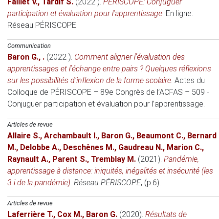
Faillet V.
,
Tardif S.
(2022 )
.
PÉRISCOPE: Conjuguer
participation et évaluation pour l'apprentissage
.
En ligne
:
Réseau PÉRISCOPE.
Communication
Baron G.
,
.
(2022 )
.
Comment aligner l’évaluation des
apprentissages et l’échange entre pairs ? Quelques réflexions
sur les possibilités d’inflexion de la forme scolaire
.
Actes du
Colloque de PÉRISCOPE – 89e Congrès de l’ACFAS – 509 -
Conjuguer participation et évaluation pour l’apprentissage
.
Articles de revue
Allaire S.
,
Archambault I.
,
Baron G.
,
Beaumont C.
,
Bernard
M.
,
Delobbe A.
,
Deschênes M.
,
Gaudreau N.
,
Marion C.
,
Raynault A.
,
Parent S.
,
Tremblay M.
(2021)
.
Pandémie,
apprentissage à distance: iniquités, inégalités et insécurité (les
3 i de la pandémie)
.
Réseau PÉRISCOPE
, (p.6).
Articles de revue
Laferrière T.
,
Cox M.
,
Baron G.
(2020)
.
Résultats de