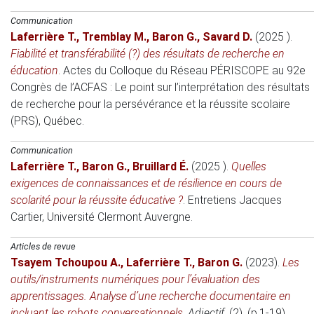
Communication
Laferrière T.
,
Tremblay M.
,
Baron G.
,
Savard D.
(2025 )
.
Fiabilité et transférabilité (?) des résultats de recherche en
éducation
.
Actes du Colloque du Réseau PÉRISCOPE au 92e
Congrès de l’ACFAS : Le point sur l’interprétation des résultats
de recherche pour la persévérance et la réussite scolaire
(PRS)
, Québec.
Communication
Laferrière T.
,
Baron G.
,
Bruillard É.
(2025 )
.
Quelles
exigences de connaissances et de résilience en cours de
scolarité pour la réussite éducative ?
.
Entretiens Jacques
Cartier
, Université Clermont Auvergne.
Articles de revue
Tsayem Tchoupou A.
,
Laferrière T.
,
Baron G.
(2023)
.
Les
outils/instruments numériques pour l’évaluation des
apprentissages. Analyse d’une recherche documentaire en
incluant les robots conversationnels
.
Adjectif
, (2), (p.1-19).