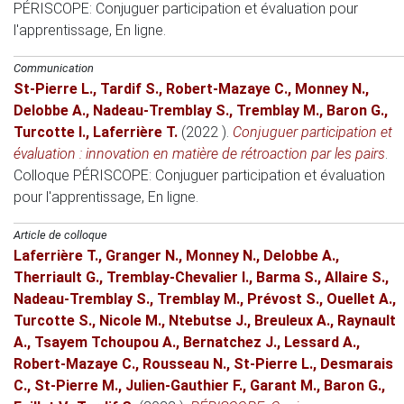
PÉRISCOPE: Conjuguer participation et évaluation pour
l'apprentissage
, En ligne.
Communication
St-Pierre L.
,
Tardif S.
,
Robert-Mazaye C.
,
Monney N.
,
Delobbe A.
,
Nadeau-Tremblay S.
,
Tremblay M.
,
Baron G.
,
Turcotte I.
,
Laferrière T.
(2022 )
.
Conjuguer participation et
évaluation : innovation en matière de rétroaction par les pairs
.
Colloque PÉRISCOPE: Conjuguer participation et évaluation
pour l'apprentissage
, En ligne.
Article de colloque
Laferrière T.
,
Granger N.
,
Monney N.
,
Delobbe A.
,
Therriault G.
,
Tremblay-Chevalier I.
,
Barma S.
,
Allaire S.
,
Nadeau-Tremblay S.
,
Tremblay M.
,
Prévost S.
,
Ouellet A.
,
Turcotte S.
,
Nicole M.
,
Ntebutse J.
,
Breuleux A.
,
Raynault
A.
,
Tsayem Tchoupou A.
,
Bernatchez J.
,
Lessard A.
,
Robert-Mazaye C.
,
Rousseau N.
,
St-Pierre L.
,
Desmarais
C.
,
St-Pierre M.
,
Julien-Gauthier F.
,
Garant M.
,
Baron G.
,