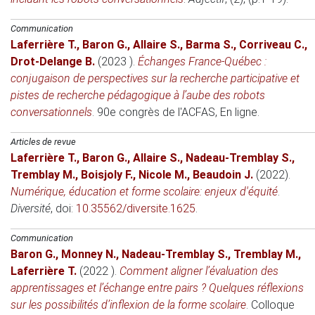
Communication
Laferrière T.
,
Baron G.
,
Allaire S.
,
Barma S.
,
Corriveau C.
,
Drot-Delange B.
(2023 )
.
Échanges France-Québec :
conjugaison de perspectives sur la recherche participative et
pistes de recherche pédagogique à l’aube des robots
conversationnels
.
90e congrès de l'ACFAS
, En ligne.
Articles de revue
Laferrière T.
,
Baron G.
,
Allaire S.
,
Nadeau-Tremblay S.
,
Tremblay M.
,
Boisjoly F.
,
Nicole M.
,
Beaudoin J.
(2022)
.
Numérique, éducation et forme scolaire: enjeux d'équité
.
Diversité
, doi:
10.35562/diversite.1625
.
Communication
Baron G.
,
Monney N.
,
Nadeau-Tremblay S.
,
Tremblay M.
,
Laferrière T.
(2022 )
.
Comment aligner l’évaluation des
apprentissages et l’échange entre pairs ? Quelques réflexions
sur les possibilités d’inflexion de la forme scolaire
.
Colloque