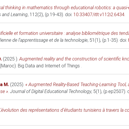
ical thinking in mathematics through educational robotics: a quasi-
s and Learning
, 112(2), (p.19-43). doi:
10.33407/itlt.v112i2.6434
.
tificielle et formation universitaire : analyse bibliométrique des t
enne de l’apprentissage et de la technologie
, 51(1), (p.1-35). doi:
.
(2025 )
.
Augmented reality and the construction of scientific k
 (Maroc)
: Big Data and Internet of Things .
a M.
(2025)
.
« Augmented Reality-Based Teaching-Learning Tool,
ase »
.
Journal of Digital Educational Technology
, 5(1), (p.ep2507). 
L’évolution des représentations d’étudiants tunisiens à travers la 