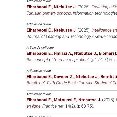
Articles de revue
Elharbaoui E.
,
Ntebutse J.
(2026)
.
Fostering crit
Tunisian primary schools
.
Information technologie
Articles de revue
Elharbaoui E.
,
Ntebutse J.
(2025)
.
Intelligence ar
Journal of Learning and Technology / Revue canadi
Article de colloque
Elharbaoui E.
,
Hmissi A.
,
Ntebutse J.
,
Elomari D
the concept of “human respiration”
. (p.17-19 ).
Fez
Articles de revue
Elharbaoui E.
,
Dawser Z.
,
Ntebutse J.
,
Ben-Atti
Breathing”: Fifth-Grade Basic Tunisian Students’ C
Articles de revue
Elharbaoui E.
,
Matoussi F.
,
Ntebutse J.
(2018)
.
en ligne
.
Frantice.net
, 14(2), (p.63-75).