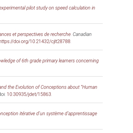
experimental pilot study on speed calculation in
endances et perspectives de recherche
.
Canadian
https://doi.org/10.21432/cjlt28788
.
nowledge of 6th grade primary learners concerning
 and the Evolution of Conceptions about “Human
doi:
10.30935/jdet/15863
.
conception itérative d’un système d’apprentissage