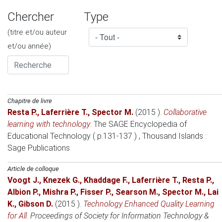
Chercher
Type
(titre et/ou auteur
et/ou année)
Chapitre de livre
Resta P.
,
Laferrière T.
,
Spector M.
(2015 )
.
Collaborative
learning with technology
.
The SAGE Encyclopedia of
Educational Technology ( p.131-137 )
, Thousand Islands
:
Sage Publications
Article de colloque
Voogt J.
,
Knezek G.
,
Khaddage F.
,
Laferrière T.
,
Resta P.
,
Albion P.
,
Mishra P.
,
Fisser P.
,
Searson M.
,
Spector M.
,
Lai
K.
,
Gibson D.
(2015 )
.
Technology Enhanced Quality Learning
for All
.
Proceedings of Society for Information Technology &