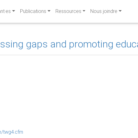
ant·es
Publications
Ressources
Nous joindre
ssing gaps and promoting educa
e/twg4.cfm