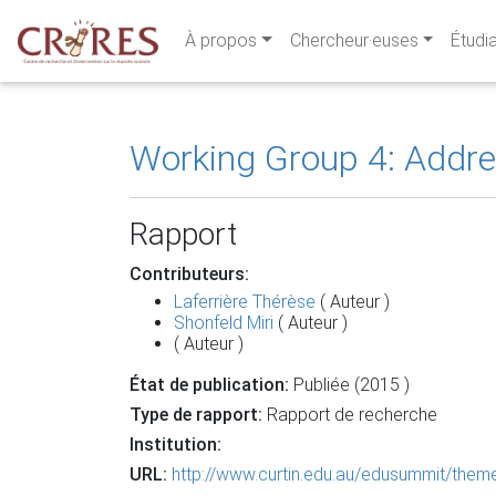
À propos
Chercheur·euses
Étudi
Working Group 4: Addre
Rapport
Contributeurs:
Laferrière Thérèse
( Auteur )
Shonfeld Miri
( Auteur )
( Auteur )
État de publication:
Publiée (2015 )
Type de rapport:
Rapport de recherche
Institution:
URL:
http://www.curtin.edu.au/edusummit/them