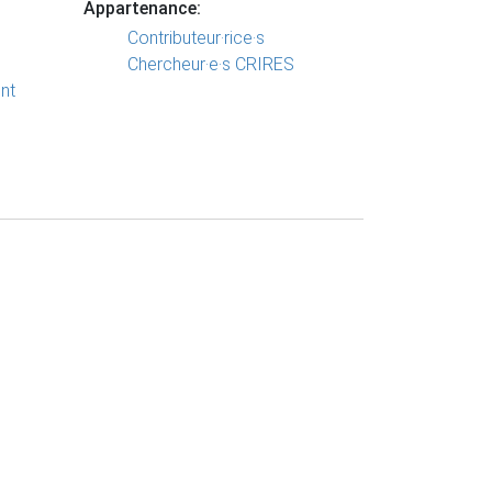
Appartenance:
Contributeur·rice·s
Chercheur·e·s CRIRES
nt