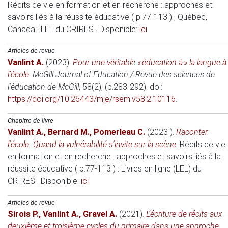
Récits de vie en formation et en recherche : approches et
savoirs liés à la réussite éducative ( p.77-113 )
, Québec,
Canada
: LEL du CRIRES . Disponible:
ici
Articles de revue
Vanlint A.
(2023)
.
Pour une véritable « éducation à » la langue à
l’école
.
McGill Journal of Education / Revue des sciences de
l'éducation de McGill
, 58(2), (p.283-292). doi:
https://doi.org/10.26443/mje/rsem.v58i2.10116
.
Chapitre de livre
Vanlint A.
,
Bernard M.
,
Pomerleau C.
(2023 )
.
Raconter
l’école. Quand la vulnérabilité s’invite sur la scène
.
Récits de vie
en formation et en recherche : approches et savoirs liés à la
réussite éducative ( p.77-113 )
: Livres en ligne (LEL) du
CRIRES . Disponible:
ici
Articles de revue
Sirois P.
,
Vanlint A.
,
Gravel A.
(2021)
.
L’écriture de récits aux
deuxième et troisième cycles du primaire dans une approche