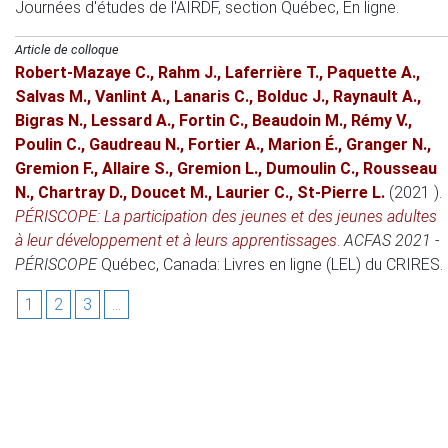
Journées d'études de l'AIRDF, section Québec
, En ligne.
Article de colloque
Robert-Mazaye C.
,
Rahm J.
,
Laferrière T.
,
Paquette A.
,
Salvas M.
,
Vanlint A.
,
Lanaris C.
,
Bolduc J.
,
Raynault A.
,
Bigras N.
,
Lessard A.
,
Fortin C.
,
Beaudoin M.
,
Rémy V.
,
Poulin C.
,
Gaudreau N.
,
Fortier A.
,
Marion É.
,
Granger N.
,
Gremion F.
,
Allaire S.
,
Gremion L.
,
Dumoulin C.
,
Rousseau
N.
,
Chartray D.
,
Doucet M.
,
Laurier C.
,
St-Pierre L.
(2021 )
.
PÉRISCOPE: La participation des jeunes et des jeunes adultes
à leur développement et à leurs apprentissages
.
ACFAS 2021 -
PÉRISCOPE
Québec, Canada
: Livres en ligne (LEL) du CRIRES.
1
2
3
...