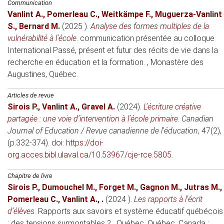
Communication
Vanlint A.
,
Pomerleau C.
,
Weitkämpe F.
,
Muguerza-Vanlint
S.
,
Bernard M.
(2025 )
.
Analyse des formes multiples de la
vulnérabilité à l’école
.
communication présentée au colloque
International Passé, présent et futur des récits de vie dans la
recherche en éducation et la formation.
, Monastère des
Augustines, Québec.
Articles de revue
Sirois P.
,
Vanlint A.
,
Gravel A.
(2024)
.
L’écriture créative
partagée : une voie d’intervention à l’école primaire
.
Canadian
Journal of Education / Revue canadienne de l'éducation
, 47(2),
(p.332-374). doi:
https://doi-
org.acces.bibl.ulaval.ca/10.53967/cje-rce.5805
.
Chapitre de livre
Sirois P.
,
Dumouchel M.
,
Forget M.
,
Gagnon M.
,
Jutras M.
,
Pomerleau C.
,
Vanlint A.
,
.
(2024 )
.
Les rapports à l’écrit
d’élèves
.
Rapports aux savoirs et système éducatif québécois
: des tensions surmontables ?
, Québec, Québec, Canada
: