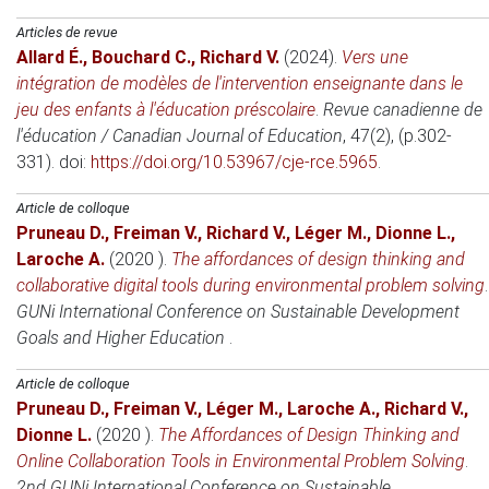
Articles de revue
Allard É.
,
Bouchard C.
,
Richard V.
(2024)
.
Vers une
intégration de modèles de l'intervention enseignante dans le
jeu des enfants à l'éducation préscolaire
.
Revue canadienne de
l'éducation / Canadian Journal of Education
, 47(2), (p.302-
331). doi:
https://doi.org/10.53967/cje-rce.5965
.
Article de colloque
Pruneau D.
,
Freiman V.
,
Richard V.
,
Léger M.
,
Dionne L.
,
Laroche A.
(2020 )
.
The affordances of design thinking and
collaborative digital tools during environmental problem solving
.
GUNi International Conference on Sustainable Development
Goals and Higher Education
.
Article de colloque
Pruneau D.
,
Freiman V.
,
Léger M.
,
Laroche A.
,
Richard V.
,
Dionne L.
(2020 )
.
The Affordances of Design Thinking and
Online Collaboration Tools in Environmental Problem Solving
.
2nd GUNi International Conference on Sustainable