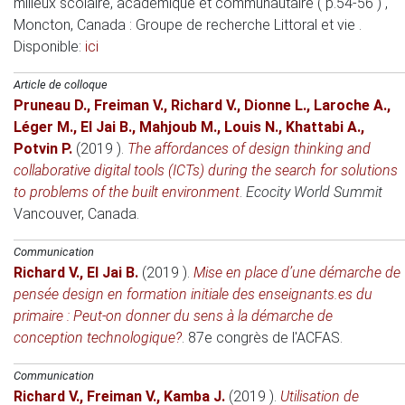
milieux scolaire, académique et communautaire ( p.54-56 )
,
Moncton, Canada
: Groupe de recherche Littoral et vie .
Disponible:
ici
Article de colloque
Pruneau D.
,
Freiman V.
,
Richard V.
,
Dionne L.
,
Laroche A.
,
Léger M.
,
El Jai B.
,
Mahjoub M.
,
Louis N.
,
Khattabi A.
,
Potvin P.
(2019 )
.
The affordances of design thinking and
collaborative digital tools (ICTs) during the search for solutions
to problems of the built environment
.
Ecocity World Summit
Vancouver, Canada
.
Communication
Richard V.
,
El Jai B.
(2019 )
.
Mise en place d’une démarche de
pensée design en formation initiale des enseignants.es du
primaire : Peut-on donner du sens à la démarche de
conception technologique?
.
87e congrès de l'ACFAS
.
Communication
Richard V.
,
Freiman V.
,
Kamba J.
(2019 )
.
Utilisation de