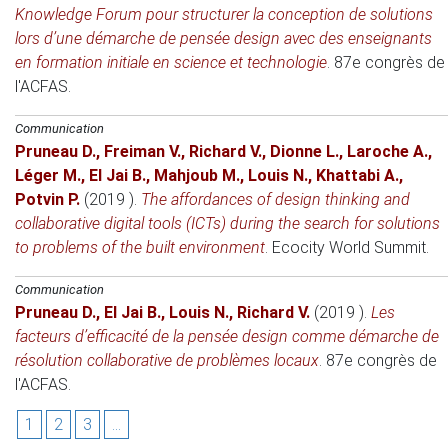
Knowledge Forum pour structurer la conception de solutions
lors d’une démarche de pensée design avec des enseignants
en formation initiale en science et technologie
.
87e congrès de
l'ACFAS
.
Communication
Pruneau D.
,
Freiman V.
,
Richard V.
,
Dionne L.
,
Laroche A.
,
Léger M.
,
El Jai B.
,
Mahjoub M.
,
Louis N.
,
Khattabi A.
,
Potvin P.
(2019 )
.
The affordances of design thinking and
collaborative digital tools (ICTs) during the search for solutions
to problems of the built environment
.
Ecocity World Summit
.
Communication
Pruneau D.
,
El Jai B.
,
Louis N.
,
Richard V.
(2019 )
.
Les
facteurs d’efficacité de la pensée design comme démarche de
résolution collaborative de problèmes locaux
.
87e congrès de
l'ACFAS
.
1
2
3
...