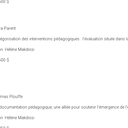
500 $
a Parent
tégorisation des interventions pédagogiques : l’évaluation située dans
on: Hélène Makdissi
500 $
mas Plouffe
 documentation pédagogique, une alliée pour soutenir l’émergence de l’
on: Hélène Makdissi