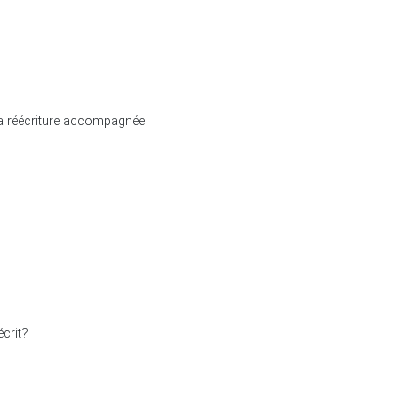
 la réécriture accompagnée
écrit?