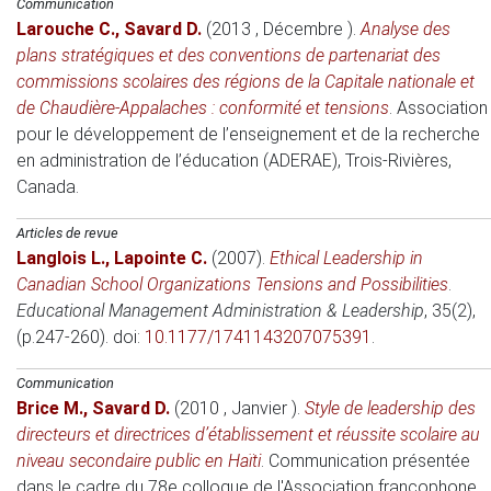
Communication
Larouche C.
,
Savard D.
(2013 , Décembre )
.
Analyse des
plans stratégiques et des conventions de partenariat des
commissions scolaires des régions de la Capitale nationale et
de Chaudière-Appalaches : conformité et tensions
.
Association
pour le développement de l’enseignement et de la recherche
en administration de l’éducation (ADERAE)
, Trois-Rivières,
Canada.
Articles de revue
Langlois L.
,
Lapointe C.
(2007)
.
Ethical Leadership in
Canadian School Organizations Tensions and Possibilities
.
Educational Management Administration & Leadership
, 35(2),
(p.247-260). doi:
10.1177/1741143207075391
.
Communication
Brice M.
,
Savard D.
(2010 , Janvier )
.
Style de leadership des
directeurs et directrices d’établissement et réussite scolaire au
niveau secondaire public en Haïti
.
Communication présentée
dans le cadre du 78e colloque de l'Association francophone