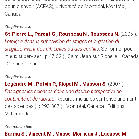
pour le savoir (ACFAS), Université de Montréal
, Montréal,
Canada.
Chapitre de livre
St-Pierre L.
,
Parent G.
,
Rousseau N.
,
Rousseau N.
(2005 )
.
L’éthique dans la supervision de stages et la gestion du
stagiaire vivant des difficultés ou des conflits
.
Se former pour
mieux superviser ( p.47-62 )
, Saint-Jean-sur-Richelieu, Canada
: Guérin éditeur
Chapitre de livre
Legendre M.
,
Potvin P.
,
Riopel M.
,
Masson S.
(2007 )
.
Enseigner les sciences dans une double perspective de
continuité et de rupture
.
Regards multiples sur l'enseignement
des sciences ( p.293-307 )
, Montréal, Canada
: Éditions
Multimondes
Communication
Barma S.
,
Vincent M.
,
Massé-Morneau J.
,
Lacasse M.