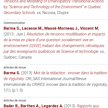
Tensions and Modelling of Emancipatory Transitional Actions
by “Science and Technology of the Environment” in Quebec
Secondary Schools
.
xx
, Nicosia, Chypre.
Communication
Barma S.
,
Lacasse M.
,
Massé-Morneau J.
,
Vincent M.
(2013 , Juin )
.
Résolution de tensions modélisation et impacts
de la mise en place d’une question socialement vive en
environnement (QSVE) traitant des changements climatiques
par des enseignants québécois de Science et technologie
.
xx
,
Québec, Canada.
Articles de revue
Barma S.
(2013)
.
Mot de la rédaction : innover dans la tradition
de Vygotsky
.
CRI_SAS International Journal/Revue
internationale du CRIRES: innover dans la tradition de Vygotsky
,
1(1), (p.1-3).
Articles de revue
Bader B.
,
Barthes A.
,
Legardez A.
(2013)
.
Rapports aux