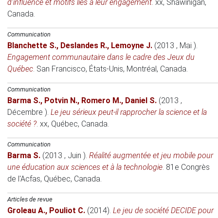
d'influence et motifs liés à leur engagement
.
xx
, Shawinigan,
Canada.
Communication
Blanchette S.
,
Deslandes R.
,
Lemoyne J.
(2013 , Mai )
.
Engagement communautaire dans le cadre des Jeux du
Québec
.
San Francisco, États-Unis
, Montréal, Canada.
Communication
Barma S.
,
Potvin N.
,
Romero M.
,
Daniel S.
(2013 ,
Décembre )
.
Le jeu sérieux peut-il rapprocher la science et la
société ?
.
xx
, Québec, Canada.
Communication
Barma S.
(2013 , Juin )
.
Réalité augmentée et jeu mobile pour
une éducation aux sciences et à la technologie
.
81e Congrès
de l'Acfas
, Québec, Canada.
Articles de revue
Groleau A.
,
Pouliot C.
(2014)
.
Le jeu de société DECIDE pour