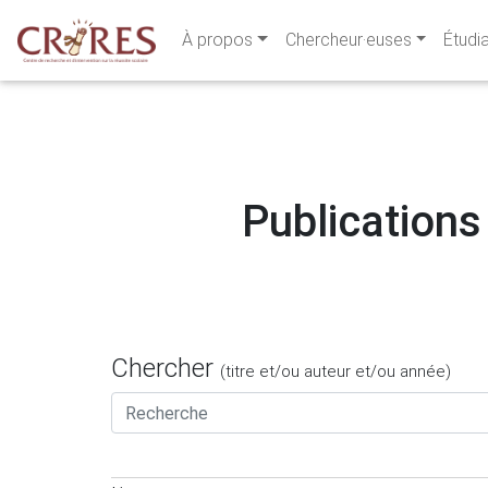
À propos
Chercheur·euses
Étudi
Publications 
Chercher
(titre et/ou auteur et/ou année)