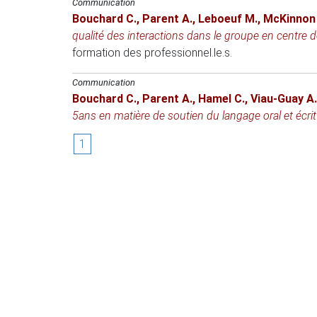
Communication
Bouchard C.
,
Parent A.
,
Leboeuf M.
,
McKinnon 
qualité des interactions dans le groupe en centre d
formation des professionnel.le.s
.
Communication
Bouchard C.
,
Parent A.
,
Hamel C.
,
Viau-Guay A.
5ans en matière de soutien du langage oral et écri
1