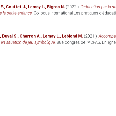
E.
,
Couttet J.
,
Lemay L.
,
Bigras N.
(2022 )
.
L’éducation par la n
e la petite enfance
.
Colloque international Les pratiques d’éducatio
,
Duval S.
,
Charron A.
,
Lemay L.
,
Leblond M.
(2021 )
.
Accompagn
t en situation de jeu symbolique
.
88e congrès de l'ACFAS
, En ligne