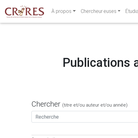
À propos
Chercheur·euses
Étudi
Publications a
Chercher
(titre et/ou auteur et/ou année)