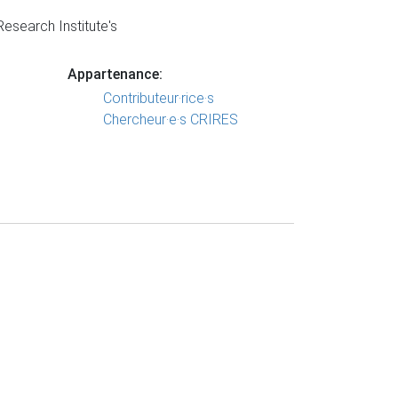
esearch Institute's
Appartenance:
Contributeur·rice·s
Chercheur·e·s CRIRES