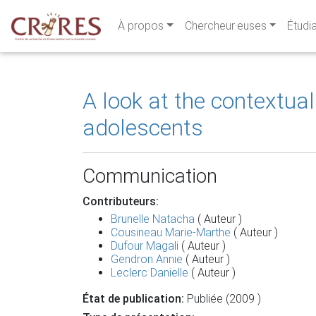
À propos
Chercheur·euses
Étudi
A look at the contextu
adolescents
Communication
Contributeurs:
Brunelle Natacha
( Auteur )
Cousineau Marie-Marthe
( Auteur )
Dufour Magali
( Auteur )
Gendron Annie
( Auteur )
Leclerc Danielle
( Auteur )
État de publication:
Publiée (2009 )