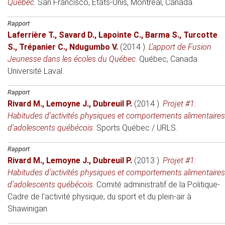
Québec
.
San Francisco, États-Unis
, Montréal, Canada.
Rapport
Laferrière T.
,
Savard D.
,
Lapointe C.
,
Barma S.
,
Turcotte
S.
,
Trépanier C.
,
Ndugumbo V.
(2014 )
.
L’apport de Fusion
Jeunesse dans les écoles du Québec
.
Québec, Canada:
Université Laval.
Rapport
Rivard M.
,
Lemoyne J.
,
Dubreuil P.
(2014 )
.
Projet #1:
Habitudes d'activités physiques et comportements alimentaires
d'adolescents québécois
. Sports Québec / URLS.
Rapport
Rivard M.
,
Lemoyne J.
,
Dubreuil P.
(2013 )
.
Projet #1:
Habitudes d’activités physiques et comportements alimentaires
d’adolescents québécois
. Comité administratif de la Politique-
Cadre de l'activité physique, du sport et du plein-air à
Shawinigan.