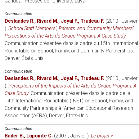
Canada
: Presses de l'Université Laval
Communication
Deslandes R.
,
Rivard M.
,
Joyal F.
,
Trudeau F.
(2010 , Janvier
)
.
School Staff Members’, Parents’ and Community Members’
Perceptions of the Arts du Cirque Program: A Case Study
.
Communication présentée dans le cadre du 15th International
Roundtable on School, Family, and Community Partnerships
,
Denver, États-Unis.
Communication
Deslandes R.
,
Rivard M.
,
Joyal F.
,
Trudeau F.
(2010 , Janvier
)
.
Perceptions of the Impacts of the Arts du Cirque Program: A
Case Study
.
Communication présentée dans le cadre de la
14th International Roundtable (INET) on School, Family, and
Community Partnerships à l'American Educational Research
Association (AERA)
, Denver, États-Unis.
Communication
Bader B.
,
Lapointe C.
(2007 , Janvier )
.
Le projet «