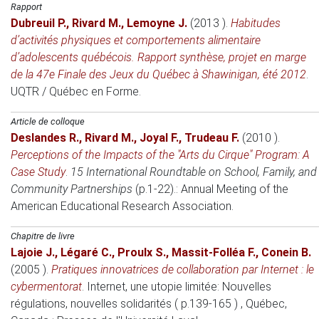
Rapport
Dubreuil P.
,
Rivard M.
,
Lemoyne J.
(2013 )
.
Habitudes
d’activités physiques et comportements alimentaire
d’adolescents québécois. Rapport synthèse, projet en marge
de la 47e Finale des Jeux du Québec à Shawinigan, été 2012
.
UQTR / Québec en Forme.
Article de colloque
Deslandes R.
,
Rivard M.
,
Joyal F.
,
Trudeau F.
(2010 )
.
Perceptions of the Impacts of the "Arts du Cirque" Program: A
Case Study
.
15 International Roundtable on School, Family, and
Community Partnerships
(p.1-22).: Annual Meeting of the
American Educational Research Association.
Chapitre de livre
Lajoie J.
,
Légaré C.
,
Proulx S.
,
Massit-Folléa F.
,
Conein B.
(2005 )
.
Pratiques innovatrices de collaboration par Internet : le
cybermentorat
.
Internet, une utopie limitée: Nouvelles
régulations, nouvelles solidarités ( p.139-165 )
, Québec,