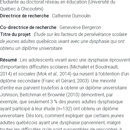
Étudiante au doctorat réseau en éducation (Université du
Québec à Chicoutimi)
Directrice de recherche
: Catherine Dumoulin
Co-directrice de recherche
: Geneviève Bergeron
Titre du projet
:
Étude sur les facteurs de persévérance scolaire
de jeunes adultes québécois vivant avec une dysphasie qui ont
obtenu un diplôme universitaire​
Résumé
: Les adolescents vivant avec une dysphasie éprouvent
d’importantes difficultés scolaires (Michallet et Boudreault,
2014) et sociales (Mok
et al.,
2014) qui nuisent à l’obtention d’un
diplôme secondaire (Franc et Gérard, 2003). Une minorité
d’entre eux parvient toutefois à obtenir un diplôme universitaire.
Johnson, Beitchman et Brownlie (2010) démontrent, par
exemple, que seulement 3 % des jeunes adultes dysphasique
ayant participé à leur étude (n=132) ont obtenu un diplôme
universitaire. Dès lors, comment expliquer que certains jeunes
adultes québécois ayant une dysphasie parviennent, malgré
toutes les difficultés qu’ils sont susceptibles de rencontrer, à