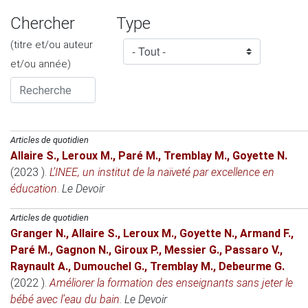
Chercher
Type
(titre et/ou auteur
et/ou année)
Articles de quotidien
Allaire S.
,
Leroux M.
,
Paré M.
,
Tremblay M.
,
Goyette N.
(2023 )
.
L’INEE, un institut de la naïveté par excellence en
éducation
.
Le Devoir
Articles de quotidien
Granger N.
,
Allaire S.
,
Leroux M.
,
Goyette N.
,
Armand F.
,
Paré M.
,
Gagnon N.
,
Giroux P.
,
Messier G.
,
Passaro V.
,
Raynault A.
,
Dumouchel G.
,
Tremblay M.
,
Debeurme G.
(2022 )
.
Améliorer la formation des enseignants sans jeter le
bébé avec l’eau du bain
.
Le Devoir