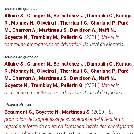
Articles de quotidien
Allaire S.
,
Granger N.
,
Bernatchez J.
,
Dumoulin C.
,
Kamga
R.
,
Monney N.
,
Oliveira I.
,
Therriault G.
,
Charland P.
,
Paré
M.
,
Charron A.
,
Martineau S.
,
Davidson A.
,
Naffi N.
,
Goyette N.
,
Tremblay M.
,
Pellerin G.
(2021 )
.
Une voix
commune prometteuse en éducation
.
Journal de Montréal
Articles de quotidien
Allaire S.
,
Granger N.
,
Bernatchez J.
,
Dumoulin C.
,
Kamga
R.
,
Monney N.
,
Oliveira I.
,
Therriault G.
,
Charland P.
,
Paré
M.
,
Charron A.
,
Martineau S.
,
Davidson A.
,
Naffi N.
,
Goyette N.
,
Tremblay M.
,
Pellerin G.
(2021 )
.
Une voix
commune prometteuse en éducation
.
Journal de Québec
Chapitre de livre
Beaumont C.
,
Goyette N.
,
Martineau S.
(2020 )
.
La
promotion de l’apprentissage socioémotionnel à l’école: un
regard sur l’offre de cours en formation initiale des enseignants
au préscolaire
.
Le bien-être et le développement professionnel