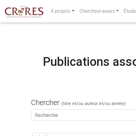
À propos
Chercheur·euses
Étudi
Publications asso
Chercher
(titre et/ou auteur et/ou année)