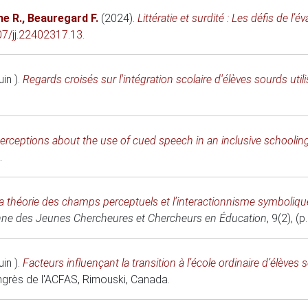
e R.
,
Beauregard F.
(2024)
.
Littératie et surdité : Les défis de l’
307/jj.22402317.13
.
uin )
.
Regards croisés sur l'intégration scolaire d'élèves sourds uti
erceptions about the use of cued speech in an inclusive schoolin
.
a théorie des champs perceptuels et l’interactionnisme symbolique
ne des Jeunes Chercheures et Chercheurs en Éducation
, 9(2), (p
uin )
.
Facteurs influençant la transition à l’école ordinaire d’élèves 
grès de l'ACFAS
, Rimouski, Canada.