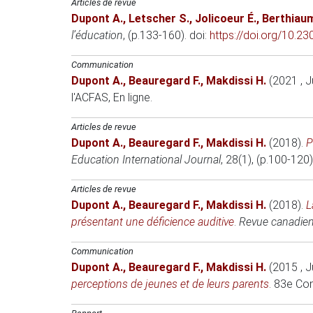
Articles de revue
Dupont A.
,
Letscher S.
,
Jolicoeur É.
,
Berthiaum
l’éducation
, (p.133-160). doi:
https://doi.org/10.2
Communication
Dupont A.
,
Beauregard F.
,
Makdissi H.
(2021 , J
l'ACFAS
, En ligne.
Articles de revue
Dupont A.
,
Beauregard F.
,
Makdissi H.
(2018)
.
P
Education International Journal
, 28(1), (p.100-120)
Articles de revue
Dupont A.
,
Beauregard F.
,
Makdissi H.
(2018)
.
L
présentant une déficience auditive
.
Revue canadien
Communication
Dupont A.
,
Beauregard F.
,
Makdissi H.
(2015 , J
perceptions de jeunes et de leurs parents
.
83e Con