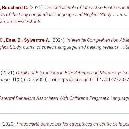
,
Bouchard C.
(2026)
.
The Critical Role of Interactive Features 
ults of the Early Longitudinal Language and Neglect Study
.
Journal
2025_JSLHR-24-00884
.
C.
,
Esau B.
,
Sylvestre A.
(2024)
.
Inferential Comprehension Abil
glect Study
.
ournal of speech, language, and hearing research : J
(2021)
.
Quality of Interactions in ECE Settings and Morphosyntac
guage
, 41(3), (p.336-360). doi:
https://doi.org/10.1177/0142723
Parental Behaviors Associated With Children's Pragmatic Language 
.
(2020)
.
Prosocialité perçue par les éducatrices en centre de la p