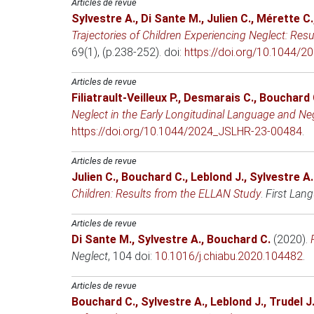
Articles de revue
Sylvestre A.
,
Di Sante M.
,
Julien C.
,
Mérette C.
Trajectories of Children Experiencing Neglect: Res
69(1), (p.238-252). doi:
https://doi.org/10.1044/
Articles de revue
Filiatrault-Veilleux P.
,
Desmarais C.
,
Bouchard 
Neglect in the Early Longitudinal Language and Ne
https://doi.org/10.1044/2024_JSLHR-23-00484
.
Articles de revue
Julien C.
,
Bouchard C.
,
Leblond J.
,
Sylvestre A.
Children: Results from the ELLAN Study
.
First Lan
Articles de revue
Di Sante M.
,
Sylvestre A.
,
Bouchard C.
(2020)
.
Neglect
, 104 doi:
10.1016/j.chiabu.2020.104482
.
Articles de revue
Bouchard C.
,
Sylvestre A.
,
Leblond J.
,
Trudel J