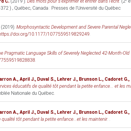
d C.
(2019 )
.
Des mots pour s’exprimer et entrer dans l’écrit
. (2
e
-372 )
, Québec, Canada
: Presses de l'Université du Québec
(2019)
.
Morphosyntactic Development and Severe Parental Neglec
https://doi.org/10.1177/1077559519829249
.
e Pragmatic Language Skills of Severely Neglected 42-Month-Old 
77559519828838
.
arron A.
,
April J.
,
Duval S.
,
Lehrer J.
,
Brunson L.
,
Cadoret G.
,
ervices éducatifs de qualité tôt pendant la petite enfance... et les m
emblée Nationale du Québec.
arron A.
,
April J.
,
Duval S.
,
Lehrer J.
,
Brunson L.
,
Cadoret G.
,
 qualité tôt pendant la petite enfance...et les maintenir
. .