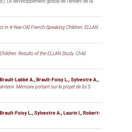
d.).
Le développement global de l’enfant de la
t in 4-Year-Old French-Speaking Children: ELLAN
Children: Results of the ELLAN Study
.
Child
Brault-Labbé A.
,
Brault-Foisy L.
,
Sylvestre A.
,
aintenir. Mémoire portant sur le projet de loi 5
.
Brault-Foisy L.
,
Sylvestre A.
,
Laurin I.
,
Robert-