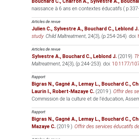
Bouchard C.
,
Charron A.
,
Sylvestre A.
,
Bouchar
naissance à 6 ans en contextes éducatifs ( p.337
Articles de revue
Julien C.
,
Sylvestre A.
,
Bouchard C.
,
Leblond J.
study
.
Child Maltreatment
, 24(3), (p.254-264). doi:
Articles de revue
Sylvestre A.
,
Bouchard C.
,
Leblond J.
(2019)
.
Th
Maltreatment
, 24(3), (p.244-253). doi:
10.1177/10
Rapport
Bigras N.
,
Gagné A.
,
Lemay L.
,
Bouchard C.
,
Ch
Laurin I.
,
Robert-Mazaye C.
(2019 )
.
Offrir des s
Commission de la culture et de l’éducation, Ass
Rapport
Bigras N.
,
Gagné A.
,
Lemay L.
,
Bouchard C.
,
Ch
Mazaye C.
(2019 )
.
Offrir des services éducatifs de