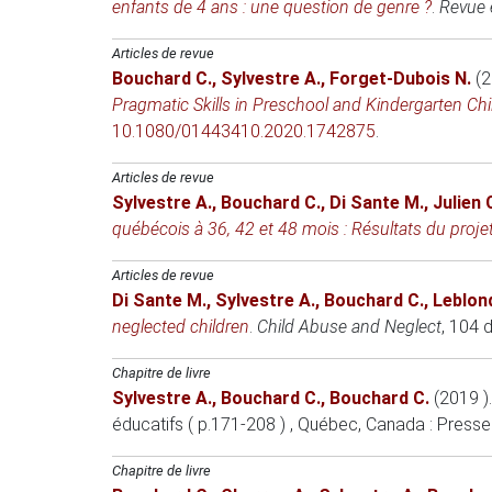
enfants de 4 ans : une question de genre ?
.
Revue 
Articles de revue
Bouchard C.
,
Sylvestre A.
,
Forget-Dubois N.
(
Pragmatic Skills in Preschool and Kindergarten Chi
10.1080/01443410.2020.1742875
.
Articles de revue
Sylvestre A.
,
Bouchard C.
,
Di Sante M.
,
Julien 
québécois à 36, 42 et 48 mois : Résultats du proj
Articles de revue
Di Sante M.
,
Sylvestre A.
,
Bouchard C.
,
Leblond
neglected children
.
Child Abuse and Neglect
, 104 
Chapitre de livre
Sylvestre A.
,
Bouchard C.
,
Bouchard C.
(2019 )
éducatifs ( p.171-208 )
, Québec, Canada
: Presse
Chapitre de livre