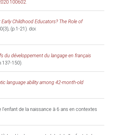
.2020.100602
.
r Early Childhood Educators? The Role of
40(3), (p.1-21). doi:
ifs du développement du langage en français
(p.137-150).
atic language ability among 42-month-old
l’enfant de la naissance à 6 ans en contextes