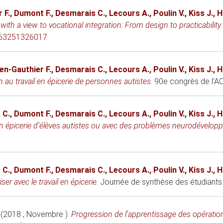
 F.
,
Dumont F.
,
Desmarais C.
,
Lecours A.
,
Poulin V.
,
Kiss J.
,
H
 with a view to vocational integration: From design to practicability
2263251326017
.
ien-Gauthier F.
,
Desmarais C.
,
Lecours A.
,
Poulin V.
,
Kiss J.
,
H
 au travail en épicerie de personnes autistes
.
90e congrès de l'A
 C.
,
Dumont F.
,
Desmarais C.
,
Lecours A.
,
Poulin V.
,
Kiss J.
,
H
 en épicerie d’élèves autistes ou avec des problèmes neurodévelo
 C.
,
Dumont F.
,
Desmarais C.
,
Lecours A.
,
Poulin V.
,
Kiss J.
,
H
er avec le travail en épicerie
.
Journée de synthèse des étudiants
(2018 , Novembre )
.
Progression de l’apprentissage des opération