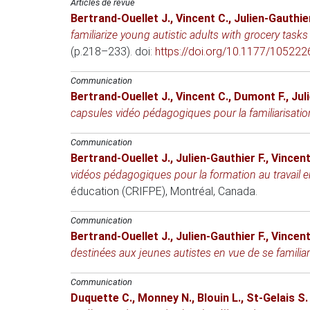
Articles de revue
Bertrand-Ouellet J.
,
Vincent C.
,
Julien-Gauthier
familiarize young autistic adults with grocery tasks
(p.218–233). doi:
https://doi.org/10.1177/1052
Communication
Bertrand-Ouellet J.
,
Vincent C.
,
Dumont F.
,
Jul
capsules vidéo pédagogiques pour la familiarisation
Communication
Bertrand-Ouellet J.
,
Julien-Gauthier F.
,
Vincent
vidéos pédagogiques pour la formation au travail
éducation (CRIFPE)
, Montréal, Canada.
Communication
Bertrand-Ouellet J.
,
Julien-Gauthier F.
,
Vincent
destinées aux jeunes autistes en vue de se familiaris
Communication
Duquette C.
,
Monney N.
,
Blouin L.
,
St-Gelais S.