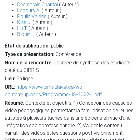
Desmarais Chantal
( Auteur )
Lecours A.
( Auteur )
Poulin Valérie
( Auteur )
Kiss J.
( Auteur )
Hu T.
( Auteur )
Blouin L.
( Auteur )
État de publication:
publié
Type de présentation:
Conférence
Nom de la rencontre:
Journée de synthèse des étudiants
d'été du CIRRIS
Lieu:
En ligne
URL:
https://www.cirris.ulaval.ca/wp-
content/uploads/Programme-JS-2022-1.pdf
Résumé:
Contexte et objectifs: 1) Concevoir des capsules
vidéo pédagogiques permettant la familiarisation de jeunes
autistes à plusieurs tâches dans une épicerie en vue d’une
intégration socioprofessionnelle. 2) Valider le contenu
narratif des vidéos et les questions post-visionnement.