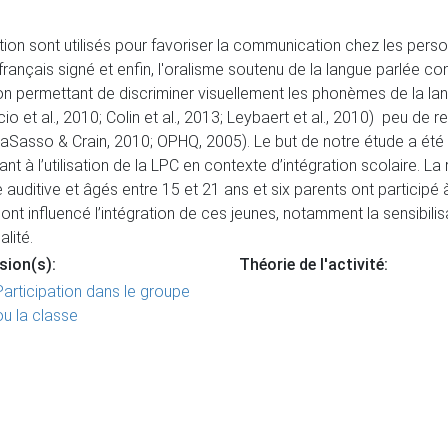
n sont utilisés pour favoriser la communication chez les perso
le français signé et enfin, l'oralisme soutenu de la langue parlée
permettant de discriminer visuellement les phonèmes de la lang
o et al., 2010; Colin et al., 2013; Leybaert et al., 2010) peu de r
 LaSasso & Crain, 2010; OPHQ, 2005). Le but de notre étude a été
 à l’utilisation de la LPC en contexte d’intégration scolaire. L
e auditive et âgés entre 15 et 21 ans et six parents ont participé
nt influencé l’intégration de ces jeunes, notamment la sensibilisat
lité.
sion(s):
Théorie de l'activité:
Participation dans le groupe
ou la classe