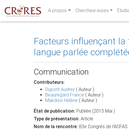
À propos
Chercheur·euses
Étudi
Facteurs influençant la t
langue parlée complétée
Communication
Contributeurs:
Dupont Audrey
( Auteur )
Beauregard France
( Auteur )
Makdissi Hélène
( Auteur )
État de publication:
Publiée (2015 Mai )
Type de présentation:
Article
Nom de la rencontre:
83e Congrès de l'ACFAS