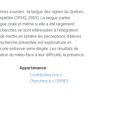
nnes sourdes : la langue des signes du Québec,
 complétée (OPHQ, 2005). La langue parlée
ue orale et même si elle a été largement
echerches se sont intéressées à l’intégration
 de mettre en lumière les perceptions d’élèves
a recherche présentée est exploratoire et
 à une entrevue semi-dirigée. Les résultats de
ion du milieu face à leur difficulté, la présence
Appartenance:
Contributeur·rice·s
Chercheur·e·s CRIRES