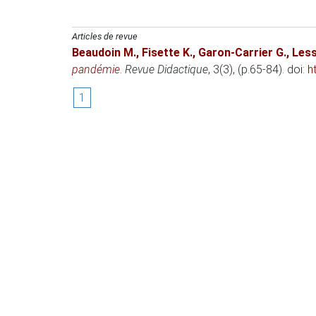
Articles de revue
Beaudoin M.
,
Fisette K.
,
Garon-Carrier G.
,
Less
pandémie
.
Revue Didactique
, 3(3), (p.65-84). doi:
h
1