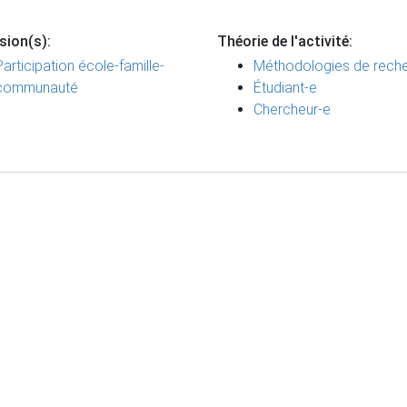
sion(s):
Théorie de l'activité:
Participation école-famille-
Méthodologies de rech
communauté
Étudiant-e
Chercheur-e