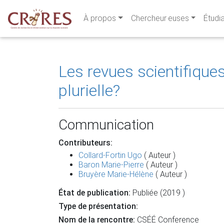
À propos
Chercheur·euses
Étudi
Les revues scientifique
plurielle?
Communication
Contributeurs:
Collard-Fortin Ugo
( Auteur )
Baron Marie-Pierre
( Auteur )
Bruyère Marie-Hélène
( Auteur )
État de publication:
Publiée (2019 )
Type de présentation:
Nom de la rencontre:
CSÉÉ Conference