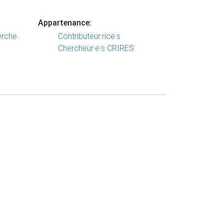
Appartenance:
erche
Contributeur·rice·s
Chercheur·e·s CRIRES