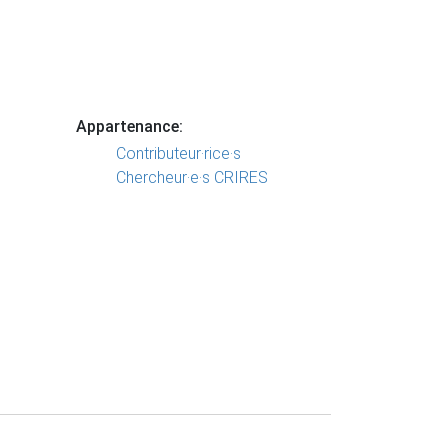
Appartenance:
Contributeur·rice·s
Chercheur·e·s CRIRES