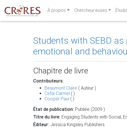
À propos
Chercheur·euses
Étudi
Students with SEBD as p
emotional and behaviou
Chapitre de livre
Contributeurs:
Beaumont Claire
( Auteur )
Cefai Carmel
( )
Cooper Paul
( )
État de publication:
Publiée (2009 )
Titre du livre:
Engaging Students with Social, Em
Éditeur:
Jessica Kingsley Publishers