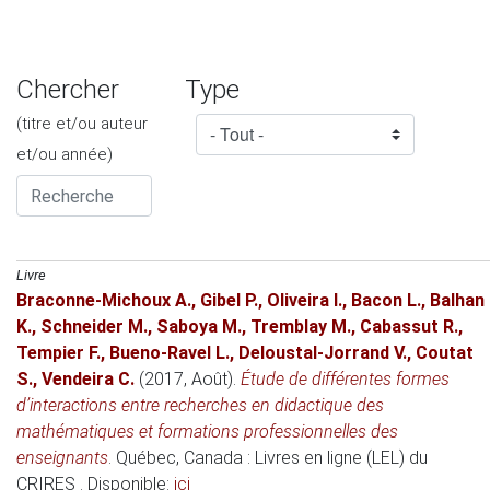
Chercher
Type
(titre et/ou auteur
et/ou année)
Livre
Braconne-Michoux A.
,
Gibel P.
,
Oliveira I.
,
Bacon L.
,
Balhan
K.
,
Schneider M.
,
Saboya M.
,
Tremblay M.
,
Cabassut R.
,
Tempier F.
,
Bueno-Ravel L.
,
Deloustal-Jorrand V.
,
Coutat
S.
,
Vendeira C.
(2017, Août)
.
Étude de différentes formes
d’interactions entre recherches en didactique des
mathématiques et formations professionnelles des
enseignants
. Québec, Canada : Livres en ligne (LEL) du
CRIRES . Disponible:
ici