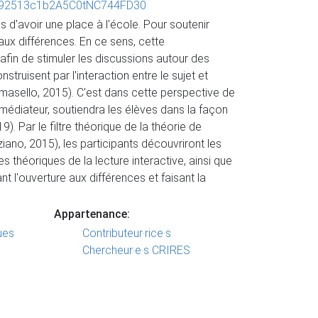
012B92513c1b2A5C0tNC744FD30
s d'avoir une place à l'école. Pour soutenir
 aux différences. En ce sens, cette
afin de stimuler les discussions autour des
struisent par l'interaction entre le sujet et
Tomasello, 2015). C'est dans cette perspective de
e médiateur, soutiendra les élèves dans la façon
. Par le filtre théorique de la théorie de
neziano, 2015), les participants découvriront les
théoriques de la lecture interactive, ainsi que
nt l'ouverture aux différences et faisant la
Appartenance:
ues
Contributeur·rice·s
Chercheur·e·s CRIRES