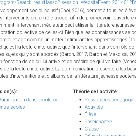
/program/Search_result.lasso?-session=WebsiteEvent_231:4
éveloppement social inclusif (Choi, 2016), permet à tous les élève
les intervenants ont un rôle à jouer afin de promouvoir l'ouverture
nt l'intervenant-médiateur peut utiliser la littérature jeunesse 
eptation collective de celles-ci. Bien que les connaissances se con
rimordial et agit comme un moteur stimulant les apprentissages (
 qu'est la lecture interactive, que l'intervenant, dans son rôle d
es sujets qui y sont abordés (Baron, 2017; Baron et Makdissi, 2019)
 en fonction de ce qui lui arrive et de prédire ce qu'il va faire (Ve
e la lecture interactive. La communication présentera les bases 
les d'interventions et d'albums de la littérature jeunesse soutena
sion(s):
Théorie de l'activité:
Participation dans l’école ou
Ressources pédagogiq
entre écoles
Activités
Élève
Enseignant-e
Classe