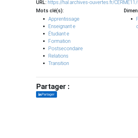
URL:
https://hal.archives-ouvertes.fr/CERME1
Mots clé(s):
Dimen
Apprentissage
Enseignant·e
Étudiant·e
Formation
Postsecondaire
Relations
Transition
Partager :
Partager