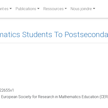
ant·es
Publications
Ressources
Nous joindre
matics Students To Postseconda
422655v1
e European Society for Research in Mathematics Education (CE