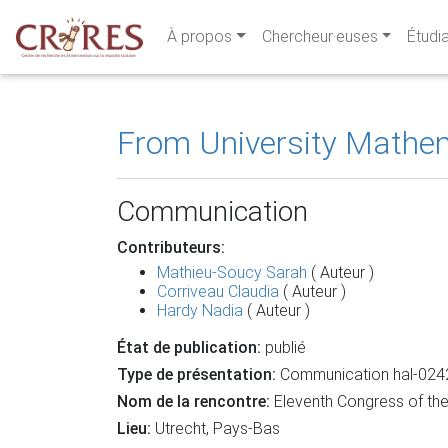
À propos
Chercheur·euses
Étudi
From University Mathe
Communication
Contributeurs:
Mathieu-Soucy Sarah
( Auteur )
Corriveau Claudia
( Auteur )
Hardy Nadia
( Auteur )
État de publication:
publié
Type de présentation:
Communication hal-02
Nom de la rencontre:
Eleventh Congress of th
Lieu:
Utrecht, Pays-Bas