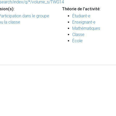
1/search/index/q/*/volume_s/TWG14
sion(s):
Théorie de l'activité:
Participation dans le groupe
Étudiant-e
ou la classe
Enseignant-e
Mathématiques
Classe
École