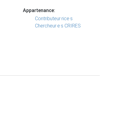
Appartenance:
Contributeur·rice·s
Chercheur·e·s CRIRES