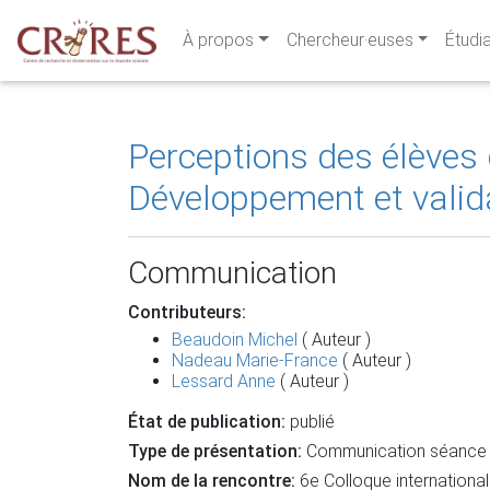
À propos
Chercheur·euses
Étudi
Perceptions des élèves d
Développement et valida
Communication
Contributeurs:
Beaudoin Michel
( Auteur )
Nadeau Marie-France
( Auteur )
Lessard Anne
( Auteur )
État de publication:
publié
Type de présentation:
Communication séance 
Nom de la rencontre:
6e Colloque internationa