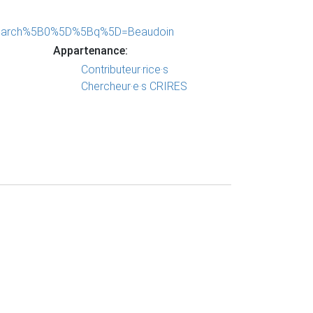
e&Search%5B0%5D%5Bq%5D=Beaudoin
Appartenance:
Contributeur·rice·s
Chercheur·e·s CRIRES