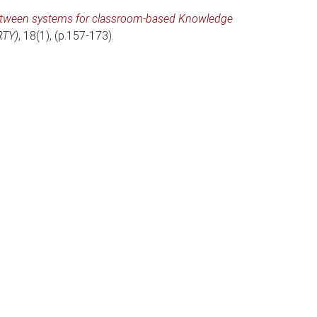
tween systems for classroom-based Knowledge
RTY)
, 18(1), (p.157-173).