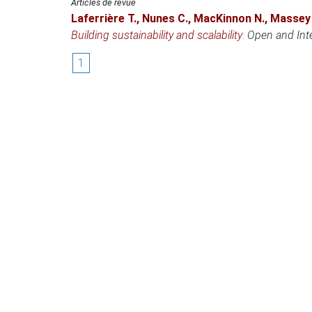
Articles de revue
Laferrière T.
,
Nunes C.
,
MacKinnon N.
,
Massey 
Building sustainability and scalability
.
Open and Inte
1