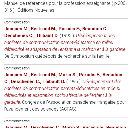
Manuel de références pour la profession enseignante ( p.280-
316 )
: Éditions Nouvelles
Communication
Jacques M.
,
Bertrand M.
,
Paradis E.
,
Beaudoin C.
,
Deschênes C.
,
Thibault D.
(1995 )
.
Développement des
habiletés de communication parent-éducatrice en milieu
défavorisé et adaptation de l’enfant à la maison et à la garderie
.
3e Symposium québécois de recherche sur la famille
.
Communication
Jacques M.
,
Bertrand M.
,
Morin S.
,
Paradis E.
,
Beaudoin
C.
,
Deschênes C.
,
Thibault D.
(1995 )
.
Développement des
habiletés de communication parents-éducatrices en milieux
défavorisés et adaptation socio-affective de l’enfant à la
garderie
.
Congrès de l’Association canadienne-française pour
l’avancement des sciences (ACFAS)
.
Communication
Jacques M.
,
Deschênes C.
,
Morin S.
,
Paradis E.
,
Beaudoin