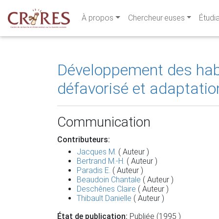
À propos
Chercheur·euses
Étudi
Développement des habi
défavorisé et adaptation
Communication
Contributeurs:
Jacques M.
( Auteur )
Bertrand M.-H.
( Auteur )
Paradis E.
( Auteur )
Beaudoin Chantale
( Auteur )
Deschênes Claire
( Auteur )
Thibault Danielle
( Auteur )
État de publication:
Publiée (1995 )