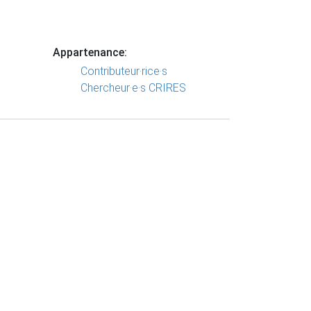
Appartenance:
Contributeur·rice·s
Chercheur·e·s CRIRES